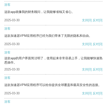
游客
这款app就像我的财务顾问，让我能够省钱又省心。
2025-03-30
支持
[0]
反对
[0]
游客
这款加速器VPM应用程序已经为我们带来了无限的隐私和自由。
2025-03-30
支持
[0]
反对
[0]
游客
这款app的用户界面简洁明了，使用起来非常容易上手，让我能够快速熟
悉操作。
2025-03-30
支持
[0]
反对
[0]
游客
这款加速器VPM应用程序可以给你提供全球覆盖和最高安全性的连接。
2025-03-30
支持
[0]
反对
[0]
游客