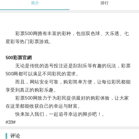
简介
排行
彩票500网拥有丰富的彩种，包括双色球、大乐透、七
星彩等热门彩票游戏。
500彩票官網
无论是传统的选号投注还是刮刮乐等有趣的玩法，彩票
500网都可以满足不同彩民的需求。
而且，网站安全可靠，购彩简单方便，让每位彩民都能
享受到真正的购彩乐趣。
彩票500网致力于为彩民提供最好的购彩体验，让大家
在这里都能收获自己的幸运与财富。
快来加入我们，一起追寻幸运的脚步吧！。
#39#
评论