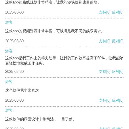
这款app的路线规划非常精准，让我能够快速到达目的地。
2025-03-30
支持
[0]
反对
[0]
游客
这款app的视频资源非常丰富，可以满足我不同的娱乐需求。
2025-03-30
支持
[0]
反对
[0]
游客
这款app是我工作上的得力助手，让我的工作效率提高了50%，让我能够
更轻松地完成工作任务。
2025-03-30
支持
[0]
反对
[0]
游客
这个软件我非常喜欢
2025-03-30
支持
[0]
反对
[0]
游客
这款软件的界面设计非常简洁，一目了然。