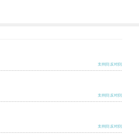
支持
[0]
反对
[0]
支持
[0]
反对
[0]
支持
[0]
反对
[0]