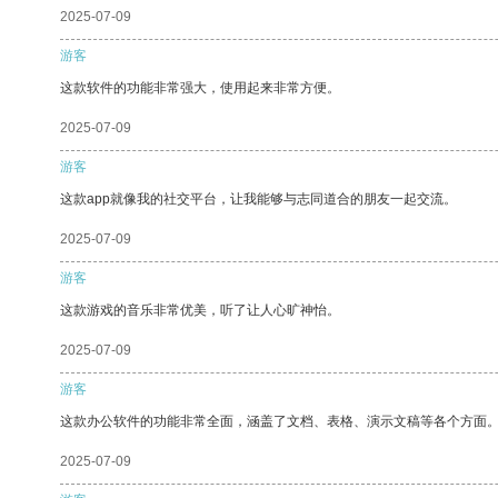
2025-07-09
游客
这款软件的功能非常强大，使用起来非常方便。
2025-07-09
游客
这款app就像我的社交平台，让我能够与志同道合的朋友一起交流。
2025-07-09
游客
这款游戏的音乐非常优美，听了让人心旷神怡。
2025-07-09
游客
这款办公软件的功能非常全面，涵盖了文档、表格、演示文稿等各个方面
2025-07-09