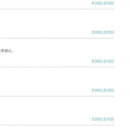
支持
[0]
反对
[0]
支持
[0]
反对
[0]
非常担心。
支持
[0]
反对
[0]
支持
[0]
反对
[0]
支持
[0]
反对
[0]