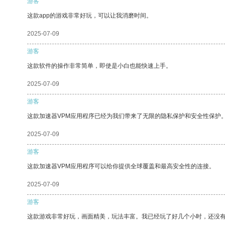
游客
这款app的游戏非常好玩，可以让我消磨时间。
2025-07-09
游客
这款软件的操作非常简单，即使是小白也能快速上手。
2025-07-09
游客
这款加速器VPM应用程序已经为我们带来了无限的隐私保护和安全性保护
2025-07-09
游客
这款加速器VPM应用程序可以给你提供全球覆盖和最高安全性的连接。
2025-07-09
游客
这款游戏非常好玩，画面精美，玩法丰富。我已经玩了好几个小时，还没