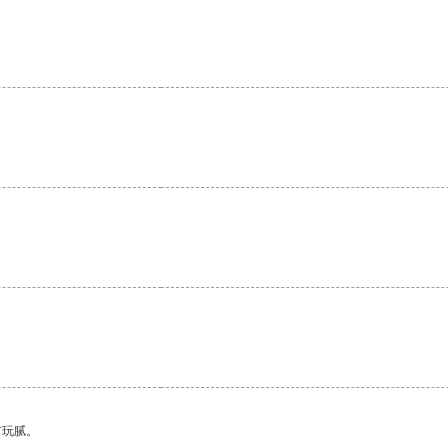
。
有玩腻。