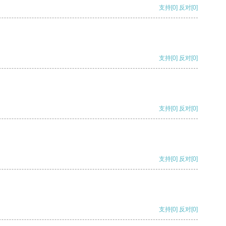
支持
[0]
反对
[0]
支持
[0]
反对
[0]
支持
[0]
反对
[0]
支持
[0]
反对
[0]
支持
[0]
反对
[0]