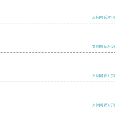
支持
[0]
反对
[0]
支持
[0]
反对
[0]
支持
[0]
反对
[0]
支持
[0]
反对
[0]