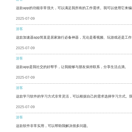
这款app的功能非常强大，可以满足我所有的工作需求。我可以使用它来
2025-07-09
游客
这款加速器app简直是居家旅行必备神器，无论是看视频、玩游戏还是工
2025-07-09
游客
这款app是我社交的好帮手，让我能够与朋友保持联系，分享生活点滴。
2025-07-09
游客
这款学习软件的学习方式非常灵活，可以根据自己的需求选择学习方式。
2025-07-09
游客
这款软件非常实用，可以帮助我解决很多问题。