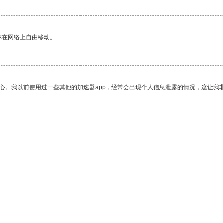
你在网络上自由移动。
放心。我以前使用过一些其他的加速器app，经常会出现个人信息泄露的情况，这让我