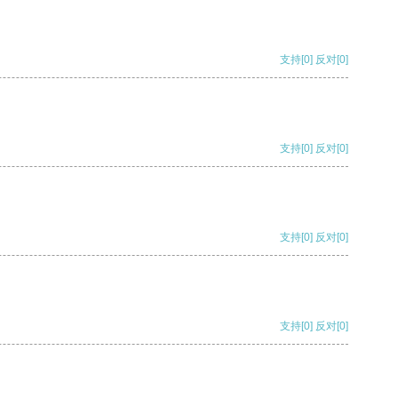
支持
[0]
反对
[0]
支持
[0]
反对
[0]
支持
[0]
反对
[0]
支持
[0]
反对
[0]