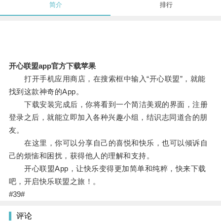
简介
排行
开心联盟app官方下载苹果
打开手机应用商店，在搜索框中输入“开心联盟”，就能
找到这款神奇的App。
下载安装完成后，你将看到一个简洁美观的界面，注册
登录之后，就能立即加入各种兴趣小组，结识志同道合的朋
友。
在这里，你可以分享自己的喜悦和快乐，也可以倾诉自
己的烦恼和困扰，获得他人的理解和支持。
开心联盟App，让快乐变得更加简单和纯粹，快来下载
吧，开启快乐联盟之旅！。
#39#
评论