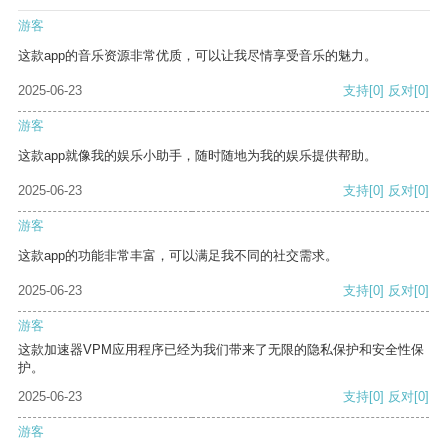
游客
这款app的音乐资源非常优质，可以让我尽情享受音乐的魅力。
2025-06-23
支持
[0]
反对
[0]
游客
这款app就像我的娱乐小助手，随时随地为我的娱乐提供帮助。
2025-06-23
支持
[0]
反对
[0]
游客
这款app的功能非常丰富，可以满足我不同的社交需求。
2025-06-23
支持
[0]
反对
[0]
游客
这款加速器VPM应用程序已经为我们带来了无限的隐私保护和安全性保
护。
2025-06-23
支持
[0]
反对
[0]
游客