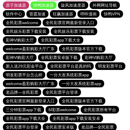
原子加速器
快鸭加速器
旋风加速度器
外网网址导航
软件中心
雷霆加速
狂飙加速器
哔咔漫画
快鸭VPN
全民彩票welcome
全民彩票官网最新登录入口
全民娱乐彩票下载安装
全民娱乐彩票下载安装
彩神Vl购彩大厅
全民彩票app下载大全
welcome盈彩购彩大厅广东
全民彩票版本官方下载
彩神Vl购彩大厅
全民彩票安卓版下载
彩神Vl购彩大厅
新人送29元彩金平台
全民彩票平台是真的吗
明发彩票平台
明发彩票平台怎么样
一分大发系统彩票app
welcome盈彩购彩大厅广东
一分大发系统彩票app
老品牌—全民彩票
全民彩票平台登录
全民彩票官网最新登录入口
全民彩票版本官方下载
三分钟彩票app下载
6f彩票welcome
全民彩票所有平台
全民彩票app下载大全
全民彩票app下载安装安卓
全民彩票平台登录
全民彩票安卓版
老品牌—全民彩票