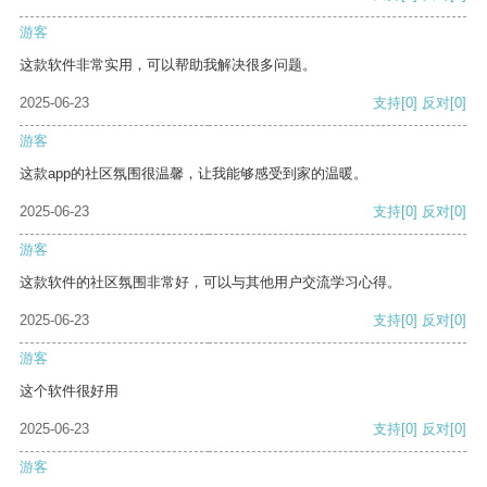
游客
这款软件非常实用，可以帮助我解决很多问题。
2025-06-23
支持
[0]
反对
[0]
游客
这款app的社区氛围很温馨，让我能够感受到家的温暖。
2025-06-23
支持
[0]
反对
[0]
游客
这款软件的社区氛围非常好，可以与其他用户交流学习心得。
2025-06-23
支持
[0]
反对
[0]
游客
这个软件很好用
2025-06-23
支持
[0]
反对
[0]
游客