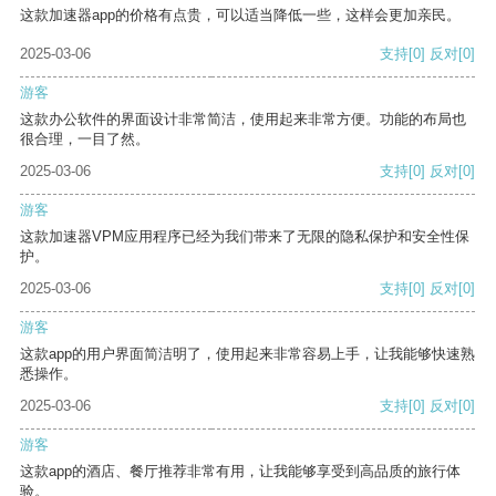
这款加速器app的价格有点贵，可以适当降低一些，这样会更加亲民。
2025-03-06
支持
[0]
反对
[0]
游客
这款办公软件的界面设计非常简洁，使用起来非常方便。功能的布局也
很合理，一目了然。
2025-03-06
支持
[0]
反对
[0]
游客
这款加速器VPM应用程序已经为我们带来了无限的隐私保护和安全性保
护。
2025-03-06
支持
[0]
反对
[0]
游客
这款app的用户界面简洁明了，使用起来非常容易上手，让我能够快速熟
悉操作。
2025-03-06
支持
[0]
反对
[0]
游客
这款app的酒店、餐厅推荐非常有用，让我能够享受到高品质的旅行体
验。