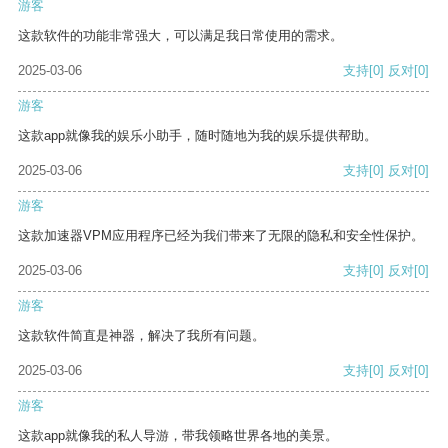
游客
这款软件的功能非常强大，可以满足我日常使用的需求。
2025-03-06
支持
[0]
反对
[0]
游客
这款app就像我的娱乐小助手，随时随地为我的娱乐提供帮助。
2025-03-06
支持
[0]
反对
[0]
游客
这款加速器VPM应用程序已经为我们带来了无限的隐私和安全性保护。
2025-03-06
支持
[0]
反对
[0]
游客
这款软件简直是神器，解决了我所有问题。
2025-03-06
支持
[0]
反对
[0]
游客
这款app就像我的私人导游，带我领略世界各地的美景。