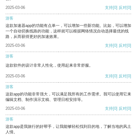
2025-03-06
支持
[0]
反对
[0]
游客
这款加速器app的功能有点单一，可以增加一些新功能。比如，可以增加
一个自动切换线路的功能，这样就可以根据网络情况自动选择最优的线
路，从而获得更好的加速效果。
2025-03-06
支持
[0]
反对
[0]
游客
这款软件的设计非常人性化，使用起来非常舒服。
2025-03-06
支持
[0]
反对
[0]
游客
这款app的功能非常强大，可以满足我所有的工作需求。我可以使用它来
编辑文档、制作演示文稿、管理日程安排等。
2025-03-06
支持
[0]
反对
[0]
游客
这款app是我旅行的好帮手，让我能够轻松找到目的地，了解当地的风土
人情。