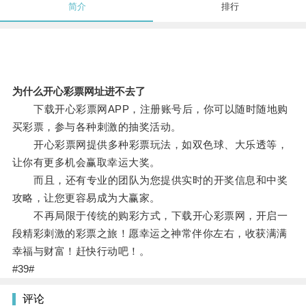
简介
排行
为什么开心彩票网址进不去了
下载开心彩票网APP，注册账号后，你可以随时随地购
买彩票，参与各种刺激的抽奖活动。
开心彩票网提供多种彩票玩法，如双色球、大乐透等，
让你有更多机会赢取幸运大奖。
而且，还有专业的团队为您提供实时的开奖信息和中奖
攻略，让您更容易成为大赢家。
不再局限于传统的购彩方式，下载开心彩票网，开启一
段精彩刺激的彩票之旅！愿幸运之神常伴你左右，收获满满
幸福与财富！赶快行动吧！。
#39#
评论