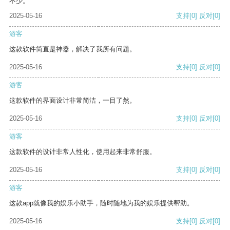
不少。
2025-05-16
支持
[0]
反对
[0]
游客
这款软件简直是神器，解决了我所有问题。
2025-05-16
支持
[0]
反对
[0]
游客
这款软件的界面设计非常简洁，一目了然。
2025-05-16
支持
[0]
反对
[0]
游客
这款软件的设计非常人性化，使用起来非常舒服。
2025-05-16
支持
[0]
反对
[0]
游客
这款app就像我的娱乐小助手，随时随地为我的娱乐提供帮助。
2025-05-16
支持
[0]
反对
[0]