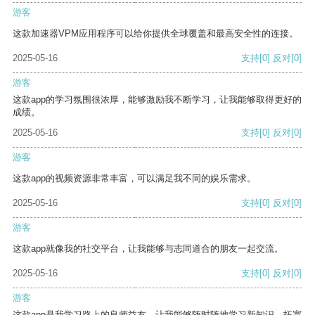
游客
这款加速器VPM应用程序可以给你提供全球覆盖和最高安全性的连接。
2025-05-16
支持
[0]
反对
[0]
游客
这款app的学习氛围很浓厚，能够激励我不断学习，让我能够取得更好的
成绩。
2025-05-16
支持
[0]
反对
[0]
游客
这款app的视频资源非常丰富，可以满足我不同的娱乐需求。
2025-05-16
支持
[0]
反对
[0]
游客
这款app就像我的社交平台，让我能够与志同道合的朋友一起交流。
2025-05-16
支持
[0]
反对
[0]
游客
这款app是我学习路上的良师益友，让我能够随时随地学习新知识，拓宽