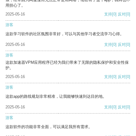
用担心了。
2025-05-16
支持
[0]
反对
[0]
游客
这款学习软件的社区氛围非常好，可以与其他学习者交流学习心得。
2025-05-16
支持
[0]
反对
[0]
游客
这款加速器VPM应用程序已经为我们带来了无限的隐私保护和安全性保
护。
2025-05-16
支持
[0]
反对
[0]
游客
这款app的路线规划非常精准，让我能够快速到达目的地。
2025-05-16
支持
[0]
反对
[0]
游客
这款软件的功能非常全面，可以满足我所有需求。