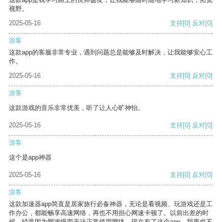
视野。
2025-05-16
支持
[0]
反对
[0]
游客
这款app的客服非常专业，遇到问题总是能够及时解决，让我能够安心工
作。
2025-05-16
支持
[0]
反对
[0]
游客
这款游戏的音乐非常优美，听了让人心旷神怡。
2025-05-16
支持
[0]
反对
[0]
游客
这个是app神器
2025-05-16
支持
[0]
反对
[0]
游客
这款加速器app简直是居家旅行必备神器，无论是看视频、玩游戏还是工
作办公，都能畅享高速网络，再也不用担心网速卡顿了。以前出差的时
候，经常因为网速慢而无法正常使用网络，现在有了这个app，我再也不