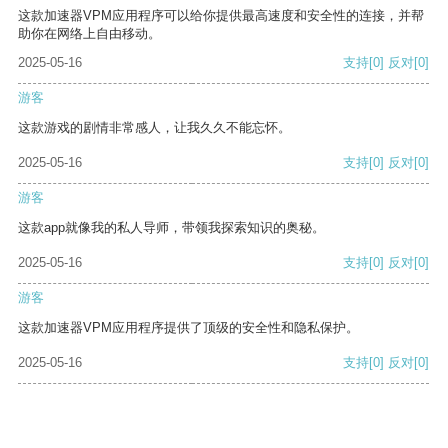
这款加速器VPM应用程序可以给你提供最高速度和安全性的连接，并帮
助你在网络上自由移动。
2025-05-16
支持
[0]
反对
[0]
游客
这款游戏的剧情非常感人，让我久久不能忘怀。
2025-05-16
支持
[0]
反对
[0]
游客
这款app就像我的私人导师，带领我探索知识的奥秘。
2025-05-16
支持
[0]
反对
[0]
游客
这款加速器VPM应用程序提供了顶级的安全性和隐私保护。
2025-05-16
支持
[0]
反对
[0]