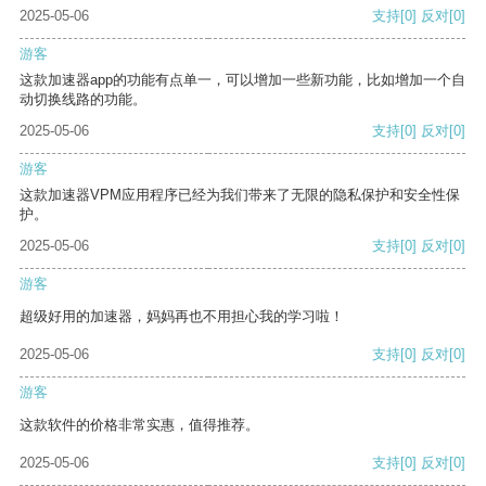
2025-05-06
支持
[0]
反对
[0]
游客
这款加速器app的功能有点单一，可以增加一些新功能，比如增加一个自
动切换线路的功能。
2025-05-06
支持
[0]
反对
[0]
游客
这款加速器VPM应用程序已经为我们带来了无限的隐私保护和安全性保
护。
2025-05-06
支持
[0]
反对
[0]
游客
超级好用的加速器，妈妈再也不用担心我的学习啦！
2025-05-06
支持
[0]
反对
[0]
游客
这款软件的价格非常实惠，值得推荐。
2025-05-06
支持
[0]
反对
[0]