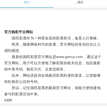
简介
排行
官方购彩平台网站
国民彩票作为一种受欢迎的彩票形式，备受人们青睐。
然而，随着网络时代的发展，官方网站的变动往往让人
感到困惑。
最新的国民彩票官方网址是www.gmcp.com，通过这个
官方网站，用户可以方便地了解彩票的相关信息，包括最新
的中奖号码、购买方式、兑奖流程等。
此外，网站还提供在线购买彩票的便利渠道，让您能够
轻松购买心仪的号码。
所以，记住国民彩票的最新官方网址，就能方便快捷地
参与到彩票活动中来。
#39#