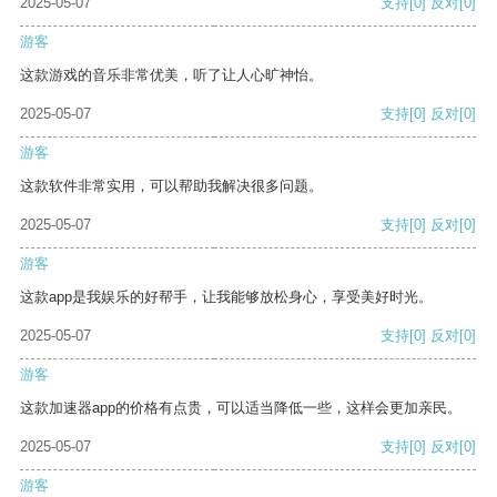
2025-05-07
支持
[0]
反对
[0]
游客
这款游戏的音乐非常优美，听了让人心旷神怡。
2025-05-07
支持
[0]
反对
[0]
游客
这款软件非常实用，可以帮助我解决很多问题。
2025-05-07
支持
[0]
反对
[0]
游客
这款app是我娱乐的好帮手，让我能够放松身心，享受美好时光。
2025-05-07
支持
[0]
反对
[0]
游客
这款加速器app的价格有点贵，可以适当降低一些，这样会更加亲民。
2025-05-07
支持
[0]
反对
[0]
游客