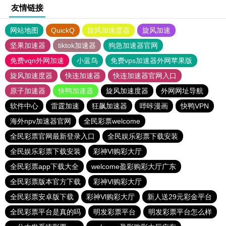
友情链接
网站地图
QuickQ
旋风加速度器
旋风加速
坚果加速器
tiktok加速器
狗急加速器官网
免费vqn外网加速
小蓝鸟
免费vps加速器外网苹果版
旋风加速度器
快连加速器
快连加速器官网入口
原子加速器
快鸭加速器
旋风加速度器
外网网址导航
软件中心
雷霆加速
狂飙加速器
哔咔漫画
快鸭VPN
海外npv加速器官网
全民彩票welcome
全民彩票官网最新登录入口
全民娱乐彩票下载安装
全民娱乐彩票下载安装
彩神Vl购彩大厅
全民彩票app下载大全
welcome盈彩购彩大厅广东
全民彩票版本官方下载
彩神Vl购彩大厅
全民彩票安卓版下载
彩神Vl购彩大厅
新人送29元彩金平台
全民彩票平台是真的吗
明发彩票平台
明发彩票平台怎么样