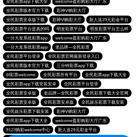
全民彩票app下载大全
welcome盈彩购彩大厅广东
全民彩票版本官方下载
彩神Vl购彩大厅
全民彩票安卓版下载
彩神Vl购彩大厅
新人送29元彩金平台
全民彩票平台是真的吗
明发彩票平台
明发彩票平台怎么样
一分大发系统彩票app
welcome盈彩购彩大厅广东
一分大发系统彩票app
老品牌—全民彩票
全民彩票平台登录
全民彩票官网最新登录入口
全民彩票版本官方下载
三分钟彩票app下载
6f彩票welcome
全民彩票所有平台
全民彩票app下载大全
全民彩票app下载安装安卓
全民彩票平台登录
全民彩票安卓版
老品牌—全民彩票
全民彩票下载大全官网
全民彩票安卓版
全民彩票安卓版
全民娱乐彩票下载安装
全民娱乐彩票下载安装
彩神Vl购彩大厅
全民彩票app下载大全
welcome盈彩购彩大厅广东
9123购彩welcome中心
新人送29元彩金平台