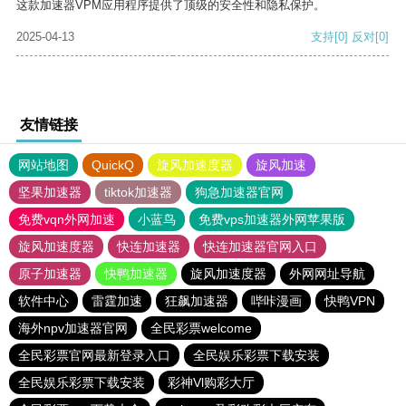
这款加速器VPM应用程序提供了顶级的安全性和隐私保护。
2025-04-13
支持
[0]
反对
[0]
友情链接
网站地图
QuickQ
旋风加速度器
旋风加速
坚果加速器
tiktok加速器
狗急加速器官网
免费vqn外网加速
小蓝鸟
免费vps加速器外网苹果版
旋风加速度器
快连加速器
快连加速器官网入口
原子加速器
快鸭加速器
旋风加速度器
外网网址导航
软件中心
雷霆加速
狂飙加速器
哔咔漫画
快鸭VPN
海外npv加速器官网
全民彩票welcome
全民彩票官网最新登录入口
全民娱乐彩票下载安装
全民娱乐彩票下载安装
彩神Vl购彩大厅