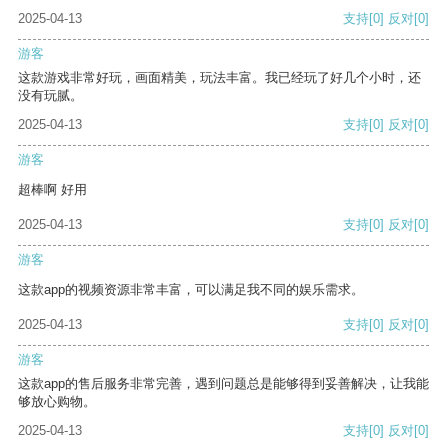
2025-04-13
支持
[0]
反对
[0]
游客
这款游戏非常好玩，画面精美，玩法丰富。我已经玩了好几个小时，还
没有玩腻。
2025-04-13
支持
[0]
反对
[0]
游客
超棒啊 好用
2025-04-13
支持
[0]
反对
[0]
游客
这款app的视频资源非常丰富，可以满足我不同的娱乐需求。
2025-04-13
支持
[0]
反对
[0]
游客
这款app的售后服务非常完善，遇到问题总是能够得到妥善解决，让我能
够放心购物。
2025-04-13
支持
[0]
反对
[0]