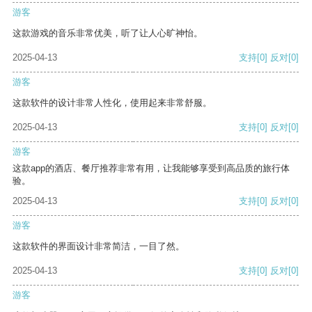
游客
这款游戏的音乐非常优美，听了让人心旷神怡。
2025-04-13
支持
[0]
反对
[0]
游客
这款软件的设计非常人性化，使用起来非常舒服。
2025-04-13
支持
[0]
反对
[0]
游客
这款app的酒店、餐厅推荐非常有用，让我能够享受到高品质的旅行体
验。
2025-04-13
支持
[0]
反对
[0]
游客
这款软件的界面设计非常简洁，一目了然。
2025-04-13
支持
[0]
反对
[0]
游客