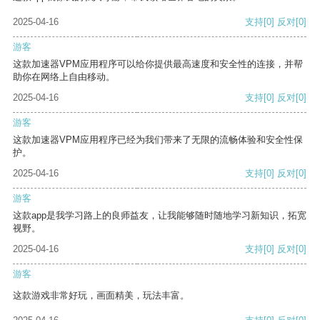
2025-04-16
支持
[0]
反对
[0]
游客
这款加速器VPM应用程序可以给你提供最高速度和安全性的连接，并帮
助你在网络上自由移动。
2025-04-16
支持
[0]
反对
[0]
游客
这款加速器VPM应用程序已经为我们带来了无限的流畅体验和安全性保
护。
2025-04-16
支持
[0]
反对
[0]
游客
这款app是我学习路上的良师益友，让我能够随时随地学习新知识，拓宽
视野。
2025-04-16
支持
[0]
反对
[0]
游客
这款游戏非常好玩，画面精美，玩法丰富。