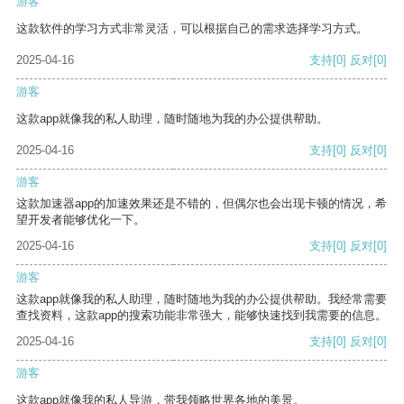
游客
这款软件的学习方式非常灵活，可以根据自己的需求选择学习方式。
2025-04-16
支持
[0]
反对
[0]
游客
这款app就像我的私人助理，随时随地为我的办公提供帮助。
2025-04-16
支持
[0]
反对
[0]
游客
这款加速器app的加速效果还是不错的，但偶尔也会出现卡顿的情况，希
望开发者能够优化一下。
2025-04-16
支持
[0]
反对
[0]
游客
这款app就像我的私人助理，随时随地为我的办公提供帮助。我经常需要
查找资料，这款app的搜索功能非常强大，能够快速找到我需要的信息。
2025-04-16
支持
[0]
反对
[0]
游客
这款app就像我的私人导游，带我领略世界各地的美景。