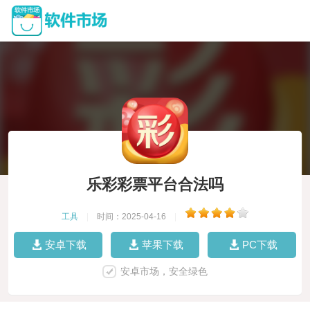
乐彩彩票平台合法吗
工具
|
时间：2025-04-16
|
安卓下载
苹果下载
PC下载
安卓市场，安全绿色