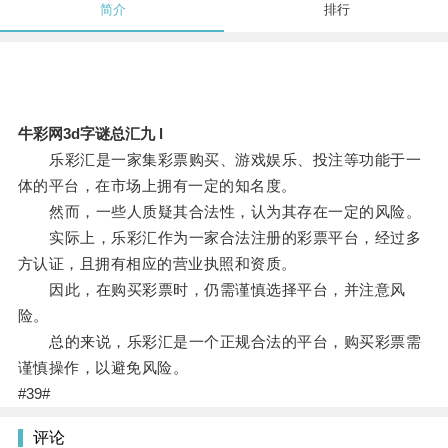
简介
排行
牛彩网3d字谜总汇九 l
乐彩汇是一家集彩票购买、游戏娱乐、投注等功能于一
体的平台，在市场上拥有一定的知名度。
然而，一些人质疑其合法性，认为其存在一定的风险。
实际上，乐彩汇作为一家合法注册的彩票平台，经过多
方认证，且拥有相应的营业执照和资质。
因此，在购买彩票时，仍需谨慎选择平台，并注意风
险。
总的来说，乐彩汇是一个正规合法的平台，购买彩票需
谨慎操作，以避免风险。
#39#
评论