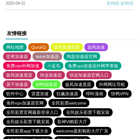
2025-04-11
支持
[0]
反对
[0]
友情链接
网站地图
QuickQ
旋风加速度器
旋风加速
坚果加速器
tiktok加速器
狗急加速器官网
免费vqn外网加速
小蓝鸟
免费vps加速器外网苹果版
旋风加速度器
快连加速器
快连加速器官网入口
原子加速器
快鸭加速器
旋风加速度器
外网网址导航
软件中心
雷霆加速
狂飙加速器
哔咔漫画
快鸭VPN
海外npv加速器官网
全民彩票welcome
全民彩票官网最新登录入口
全民娱乐彩票下载安装
全民娱乐彩票下载安装
彩神Vl购彩大厅
全民彩票app下载大全
welcome盈彩购彩大厅广东