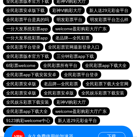
全民彩票版本官方下载
彩神Vl购彩大厅
全民彩票安卓版下载
彩神Vl购彩大厅
新人送29元彩金平台
全民彩票平台是真的吗
明发彩票平台
明发彩票平台怎么样
一分大发系统彩票app
welcome盈彩购彩大厅广东
一分大发系统彩票app
老品牌—全民彩票
全民彩票平台登录
全民彩票官网最新登录入口
全民彩票版本官方下载
三分钟彩票app下载
6f彩票welcome
全民彩票所有平台
全民彩票app下载大全
全民彩票app下载安装安卓
全民彩票平台登录
全民彩票安卓版
老品牌—全民彩票
全民彩票下载大全官网
全民彩票安卓版
全民彩票安卓版
全民娱乐彩票下载安装
全民娱乐彩票下载安装
彩神Vl购彩大厅
全民彩票app下载大全
welcome盈彩购彩大厅广东
9123购彩welcome中心
新人送29元彩金平台
全民彩票平台换了吗
全民彩票平台登录
永久免费使用的加速器
下载