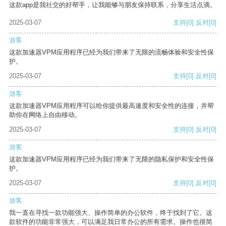
这款app是我社交的好帮手，让我能够与朋友保持联系，分享生活点滴。
2025-03-07
支持
[0]
反对
[0]
游客
这款加速器VPM应用程序已经为我们带来了无限的流畅体验和安全性保
护。
2025-03-07
支持
[0]
反对
[0]
游客
这款加速器VPM应用程序可以给你提供最高速度和安全性的连接，并帮
助你在网络上自由移动。
2025-03-07
支持
[0]
反对
[0]
游客
这款加速器VPM应用程序已经为我们带来了无限的隐私保护和安全性保
护。
2025-03-07
支持
[0]
反对
[0]
游客
我一直在寻找一款功能强大、操作简单的办公软件，终于找到了它。这
款软件的功能非常强大，可以满足我日常办公的所有需求。操作也很简