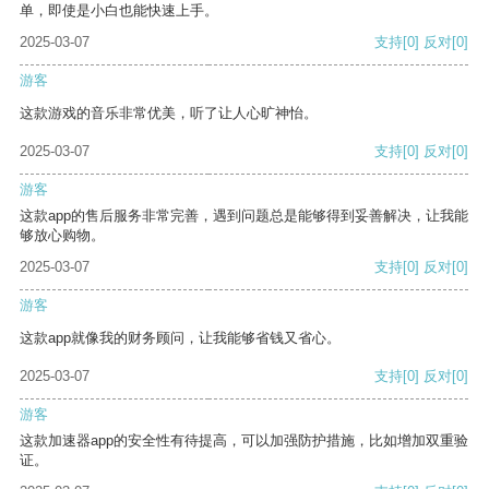
单，即使是小白也能快速上手。
2025-03-07
支持
[0]
反对
[0]
游客
这款游戏的音乐非常优美，听了让人心旷神怡。
2025-03-07
支持
[0]
反对
[0]
游客
这款app的售后服务非常完善，遇到问题总是能够得到妥善解决，让我能
够放心购物。
2025-03-07
支持
[0]
反对
[0]
游客
这款app就像我的财务顾问，让我能够省钱又省心。
2025-03-07
支持
[0]
反对
[0]
游客
这款加速器app的安全性有待提高，可以加强防护措施，比如增加双重验
证。