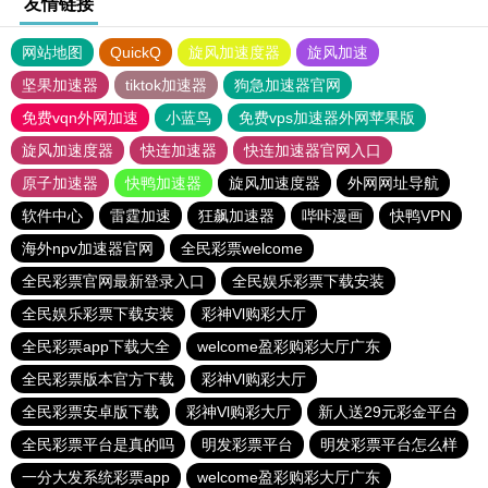
友情链接
网站地图
QuickQ
旋风加速度器
旋风加速
坚果加速器
tiktok加速器
狗急加速器官网
免费vqn外网加速
小蓝鸟
免费vps加速器外网苹果版
旋风加速度器
快连加速器
快连加速器官网入口
原子加速器
快鸭加速器
旋风加速度器
外网网址导航
软件中心
雷霆加速
狂飙加速器
哔咔漫画
快鸭VPN
海外npv加速器官网
全民彩票welcome
全民彩票官网最新登录入口
全民娱乐彩票下载安装
全民娱乐彩票下载安装
彩神Vl购彩大厅
全民彩票app下载大全
welcome盈彩购彩大厅广东
全民彩票版本官方下载
彩神Vl购彩大厅
全民彩票安卓版下载
彩神Vl购彩大厅
新人送29元彩金平台
全民彩票平台是真的吗
明发彩票平台
明发彩票平台怎么样
一分大发系统彩票app
welcome盈彩购彩大厅广东