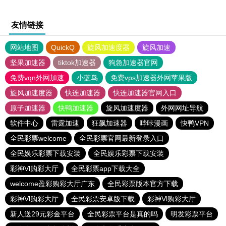
友情链接
网站地图
QuickQ
旋风加速度器
旋风加速
坚果加速器
tiktok加速器
狗急加速器官网
免费vqn外网加速
小蓝鸟
免费vps加速器外网苹果版
旋风加速度器
快连加速器
快连加速器官网入口
原子加速器
快鸭加速器
旋风加速度器
外网网址导航
软件中心
雷霆加速
狂飙加速器
哔咔漫画
快鸭VPN
全民彩票welcome
全民彩票官网最新登录入口
全民娱乐彩票下载安装
全民娱乐彩票下载安装
彩神Vl购彩大厅
全民彩票app下载大全
welcome盈彩购彩大厅广东
全民彩票版本官方下载
彩神Vl购彩大厅
全民彩票安卓版下载
彩神Vl购彩大厅
新人送29元彩金平台
全民彩票平台是真的吗
明发彩票平台