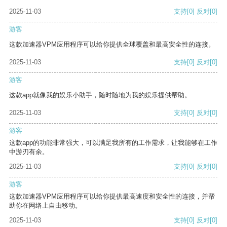
2025-11-03
支持
[0]
反对
[0]
游客
这款加速器VPM应用程序可以给你提供全球覆盖和最高安全性的连接。
2025-11-03
支持
[0]
反对
[0]
游客
这款app就像我的娱乐小助手，随时随地为我的娱乐提供帮助。
2025-11-03
支持
[0]
反对
[0]
游客
这款app的功能非常强大，可以满足我所有的工作需求，让我能够在工作
中游刃有余。
2025-11-03
支持
[0]
反对
[0]
游客
这款加速器VPM应用程序可以给你提供最高速度和安全性的连接，并帮
助你在网络上自由移动。
2025-11-03
支持
[0]
反对
[0]