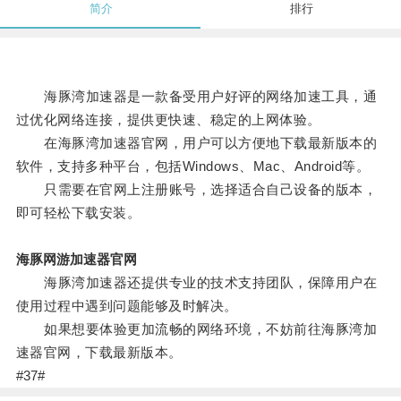
简介
排行
海豚湾加速器是一款备受用户好评的网络加速工具，通
过优化网络连接，提供更快速、稳定的上网体验。
在海豚湾加速器官网，用户可以方便地下载最新版本的
软件，支持多种平台，包括Windows、Mac、Android等。
只需要在官网上注册账号，选择适合自己设备的版本，
即可轻松下载安装。
海豚网游加速器官网
海豚湾加速器还提供专业的技术支持团队，保障用户在
使用过程中遇到问题能够及时解决。
如果想要体验更加流畅的网络环境，不妨前往海豚湾加
速器官网，下载最新版本。
#37#