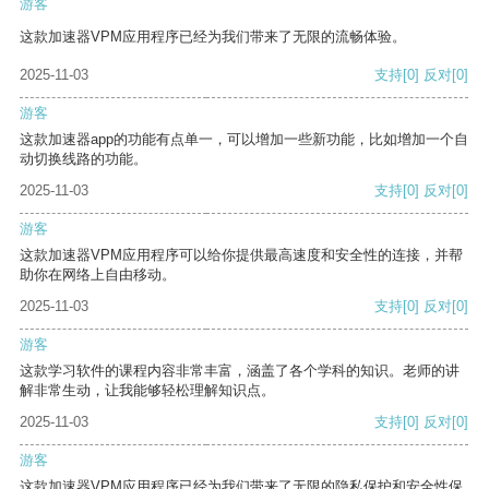
游客
这款加速器VPM应用程序已经为我们带来了无限的流畅体验。
2025-11-03
支持
[0]
反对
[0]
游客
这款加速器app的功能有点单一，可以增加一些新功能，比如增加一个自
动切换线路的功能。
2025-11-03
支持
[0]
反对
[0]
游客
这款加速器VPM应用程序可以给你提供最高速度和安全性的连接，并帮
助你在网络上自由移动。
2025-11-03
支持
[0]
反对
[0]
游客
这款学习软件的课程内容非常丰富，涵盖了各个学科的知识。老师的讲
解非常生动，让我能够轻松理解知识点。
2025-11-03
支持
[0]
反对
[0]
游客
这款加速器VPM应用程序已经为我们带来了无限的隐私保护和安全性保