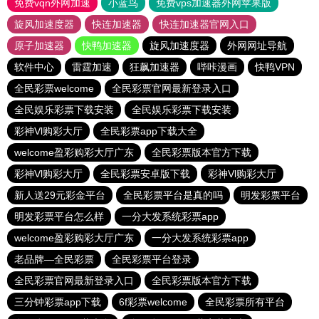
免费vqn外网加速
小蓝鸟
免费vps加速器外网苹果版
旋风加速度器
快连加速器
快连加速器官网入口
原子加速器
快鸭加速器
旋风加速度器
外网网址导航
软件中心
雷霆加速
狂飙加速器
哔咔漫画
快鸭VPN
全民彩票welcome
全民彩票官网最新登录入口
全民娱乐彩票下载安装
全民娱乐彩票下载安装
彩神Vl购彩大厅
全民彩票app下载大全
welcome盈彩购彩大厅广东
全民彩票版本官方下载
彩神Vl购彩大厅
全民彩票安卓版下载
彩神Vl购彩大厅
新人送29元彩金平台
全民彩票平台是真的吗
明发彩票平台
明发彩票平台怎么样
一分大发系统彩票app
welcome盈彩购彩大厅广东
一分大发系统彩票app
老品牌—全民彩票
全民彩票平台登录
全民彩票官网最新登录入口
全民彩票版本官方下载
三分钟彩票app下载
6f彩票welcome
全民彩票所有平台