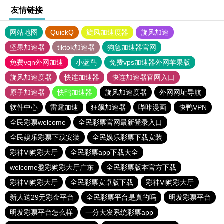
友情链接
网站地图
QuickQ
旋风加速度器
旋风加速
坚果加速器
tiktok加速器
狗急加速器官网
免费vqn外网加速
小蓝鸟
免费vps加速器外网苹果版
旋风加速度器
快连加速器
快连加速器官网入口
原子加速器
快鸭加速器
旋风加速度器
外网网址导航
软件中心
雷霆加速
狂飙加速器
哔咔漫画
快鸭VPN
全民彩票welcome
全民彩票官网最新登录入口
全民娱乐彩票下载安装
全民娱乐彩票下载安装
彩神Vl购彩大厅
全民彩票app下载大全
welcome盈彩购彩大厅广东
全民彩票版本官方下载
彩神Vl购彩大厅
全民彩票安卓版下载
彩神Vl购彩大厅
新人送29元彩金平台
全民彩票平台是真的吗
明发彩票平台
明发彩票平台怎么样
一分大发系统彩票app