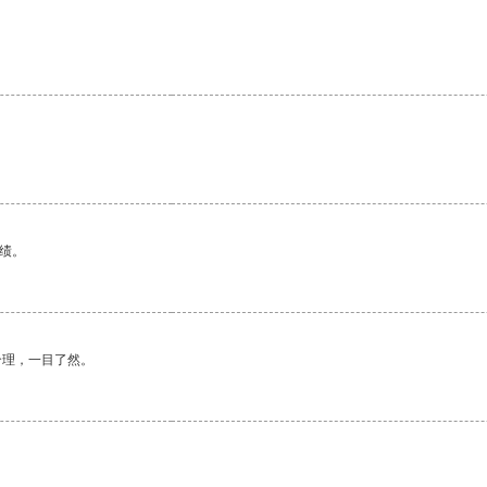
绩。
合理，一目了然。