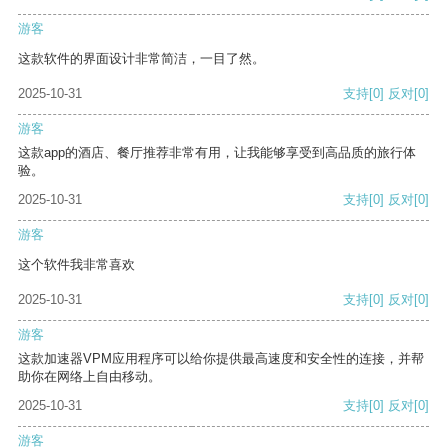
游客
这款软件的界面设计非常简洁，一目了然。
2025-10-31
支持
[0]
反对
[0]
游客
这款app的酒店、餐厅推荐非常有用，让我能够享受到高品质的旅行体
验。
2025-10-31
支持
[0]
反对
[0]
游客
这个软件我非常喜欢
2025-10-31
支持
[0]
反对
[0]
游客
这款加速器VPM应用程序可以给你提供最高速度和安全性的连接，并帮
助你在网络上自由移动。
2025-10-31
支持
[0]
反对
[0]
游客