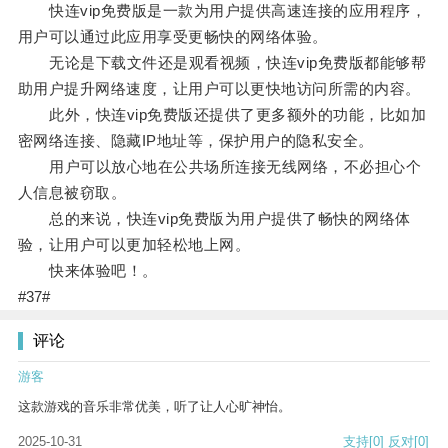
快连vip免费版是一款为用户提供高速连接的应用程序，
用户可以通过此应用享受更畅快的网络体验。
无论是下载文件还是观看视频，快连vip免费版都能够帮
助用户提升网络速度，让用户可以更快地访问所需的内容。
此外，快连vip免费版还提供了更多额外的功能，比如加
密网络连接、隐藏IP地址等，保护用户的隐私安全。
用户可以放心地在公共场所连接无线网络，不必担心个
人信息被窃取。
总的来说，快连vip免费版为用户提供了畅快的网络体
验，让用户可以更加轻松地上网。
快来体验吧！。
#37#
评论
游客
这款游戏的音乐非常优美，听了让人心旷神怡。
2025-10-31
支持
[0]
反对
[0]