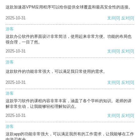
这款加速器VPM应用程序可以给你提供全球覆盖和最高安全性的连接。
2025-10-31
支持
[0]
反对
[0]
游客
这款办公软件的界面设计非常简洁，使用起来非常方便。功能的布局也
很合理，一目了然。
2025-10-31
支持
[0]
反对
[0]
游客
这款软件的功能非常强大，可以满足我日常使用的需求。
2025-10-31
支持
[0]
反对
[0]
游客
这款学习软件的课程内容非常丰富，涵盖了各个学科的知识。老师的讲
解非常生动，让我能够轻松理解知识点。
2025-10-31
支持
[0]
反对
[0]
游客
这款app的功能非常强大，可以满足我所有的工作需求，让我能够在工作
中游刃有余。