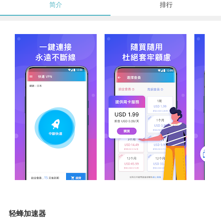
简介
排行
轻蜂加速器