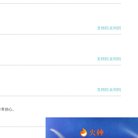
支持
[0]
反对
[0]
支持
[0]
反对
[0]
支持
[0]
反对
[0]
非常担心。
支持
[0]
反对
[0]