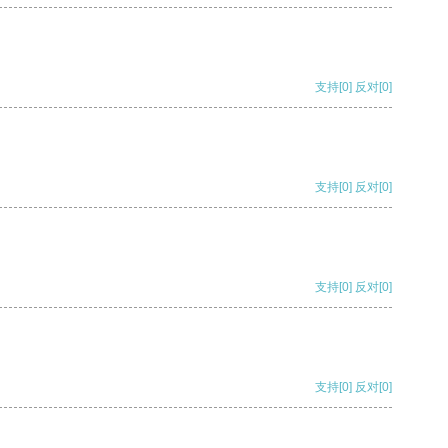
支持
[0]
反对
[0]
支持
[0]
反对
[0]
支持
[0]
反对
[0]
支持
[0]
反对
[0]