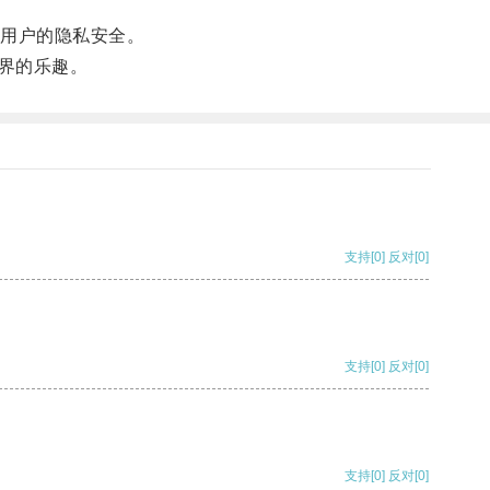
用户的隐私安全。
界的乐趣。
支持
[0]
反对
[0]
支持
[0]
反对
[0]
支持
[0]
反对
[0]