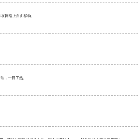
你在网络上自由移动。
合理，一目了然。