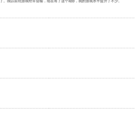
了。我以前玩游戏经常会输，现在有了这个app，我的游戏水平提升了不少。