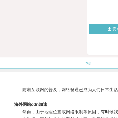
安
简介
随着互联网的普及，网络畅通已成为人们日常生活
海外网站cdn加速
然而，由于地理位置或网络限制等原因，有时候我