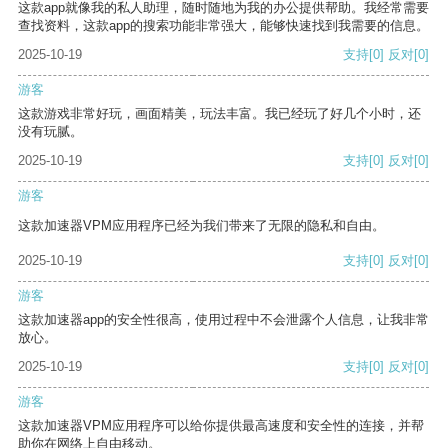
这款app就像我的私人助理，随时随地为我的办公提供帮助。我经常需要
查找资料，这款app的搜索功能非常强大，能够快速找到我需要的信息。
2025-10-19
支持
[0]
反对
[0]
游客
这款游戏非常好玩，画面精美，玩法丰富。我已经玩了好几个小时，还
没有玩腻。
2025-10-19
支持
[0]
反对
[0]
游客
这款加速器VPM应用程序已经为我们带来了无限的隐私和自由。
2025-10-19
支持
[0]
反对
[0]
游客
这款加速器app的安全性很高，使用过程中不会泄露个人信息，让我非常
放心。
2025-10-19
支持
[0]
反对
[0]
游客
这款加速器VPM应用程序可以给你提供最高速度和安全性的连接，并帮
助你在网络上自由移动。