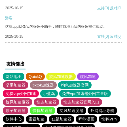
2025-10-15
支持
[0]
反对
[0]
游客
这款app就像我的娱乐小助手，随时随地为我的娱乐提供帮助。
2025-10-15
支持
[0]
反对
[0]
友情链接
网站地图
QuickQ
旋风加速度器
旋风加速
坚果加速器
tiktok加速器
狗急加速器官网
免费vqn外网加速
小蓝鸟
免费vps加速器外网苹果版
旋风加速度器
快连加速器
快连加速器官网入口
原子加速器
快鸭加速器
旋风加速度器
外网网址导航
软件中心
雷霆加速
狂飙加速器
哔咔漫画
快鸭VPN