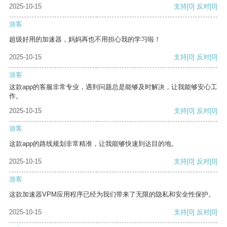
2025-10-15
支持
[0]
反对
[0]
游客
超级好用的加速器，妈妈再也不用担心我的学习啦！
2025-10-15
支持
[0]
反对
[0]
游客
这款app的客服非常专业，遇到问题总是能够及时解决，让我能够安心工
作。
2025-10-15
支持
[0]
反对
[0]
游客
这款app的路线规划非常精准，让我能够快速到达目的地。
2025-10-15
支持
[0]
反对
[0]
游客
这款加速器VPM应用程序已经为我们带来了无限的隐私和安全性保护。
2025-10-15
支持
[0]
反对
[0]