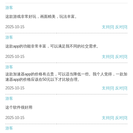
游客
这款游戏非常好玩，画面精美，玩法丰富。
2025-10-15
支持
[0]
反对
[0]
游客
这款app的功能非常丰富，可以满足我不同的社交需求。
2025-10-15
支持
[0]
反对
[0]
游客
这款加速器app的价格有点贵，可以适当降低一些。我个人觉得，一款加
速器app的价格应该在50元以下才比较合理。
2025-10-15
支持
[0]
反对
[0]
游客
这个软件很好用
2025-10-15
支持
[0]
反对
[0]
游客