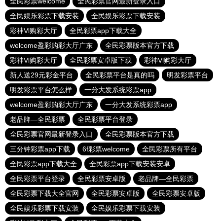
全民彩票welcome
全民彩票官网最新登录入口
全民娱乐彩票下载安装
全民娱乐彩票下载安装
彩神Vl购彩大厅
全民彩票app下载大全
welcome盈彩购彩大厅广东
全民彩票版本官方下载
彩神Vl购彩大厅
全民彩票安卓版下载
彩神Vl购彩大厅
新人送29元彩金平台
全民彩票平台是真的吗
明发彩票平台
明发彩票平台怎么样
一分大发系统彩票app
welcome盈彩购彩大厅广东
一分大发系统彩票app
老品牌—全民彩票
全民彩票平台登录
全民彩票官网最新登录入口
全民彩票版本官方下载
三分钟彩票app下载
6f彩票welcome
全民彩票所有平台
全民彩票app下载大全
全民彩票app下载安装安卓
全民彩票平台登录
全民彩票安卓版
老品牌—全民彩票
全民彩票下载大全官网
全民彩票安卓版
全民彩票安卓版
全民娱乐彩票下载安装
全民娱乐彩票下载安装