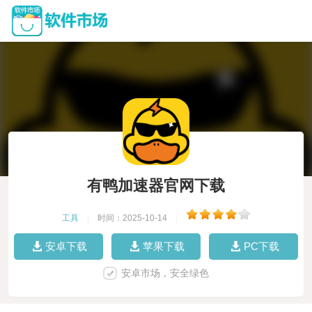
有鸭加速器官网下载
工具
|
时间：2025-10-14
|
安卓下载
苹果下载
PC下载
安卓市场，安全绿色