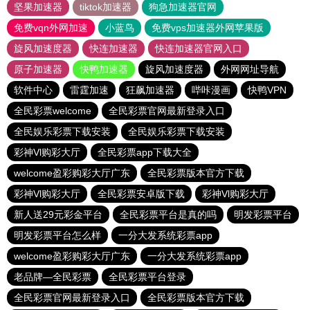
坚果加速器
tiktok加速器
狗急加速器官网
免费vqn外网加速
小蓝鸟
免费vps加速器外网苹果版
旋风加速度器
快连加速器
快连加速器官网入口
原子加速器
快鸭加速器
旋风加速度器
外网网址导航
软件中心
雷霆加速
狂飙加速器
哔咔漫画
快鸭VPN
全民彩票welcome
全民彩票官网最新登录入口
全民娱乐彩票下载安装
全民娱乐彩票下载安装
彩神Vl购彩大厅
全民彩票app下载大全
welcome盈彩购彩大厅广东
全民彩票版本官方下载
彩神Vl购彩大厅
全民彩票安卓版下载
彩神Vl购彩大厅
新人送29元彩金平台
全民彩票平台是真的吗
明发彩票平台
明发彩票平台怎么样
一分大发系统彩票app
welcome盈彩购彩大厅广东
一分大发系统彩票app
老品牌—全民彩票
全民彩票平台登录
全民彩票官网最新登录入口
全民彩票版本官方下载