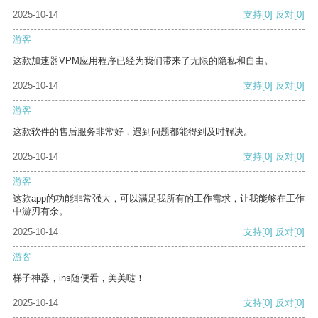
2025-10-14
支持
[0]
反对
[0]
游客
这款加速器VPM应用程序已经为我们带来了无限的隐私和自由。
2025-10-14
支持
[0]
反对
[0]
游客
这款软件的售后服务非常好，遇到问题都能得到及时解决。
2025-10-14
支持
[0]
反对
[0]
游客
这款app的功能非常强大，可以满足我所有的工作需求，让我能够在工作
中游刃有余。
2025-10-14
支持
[0]
反对
[0]
游客
梯子神器，ins随便看，美美哒！
2025-10-14
支持
[0]
反对
[0]