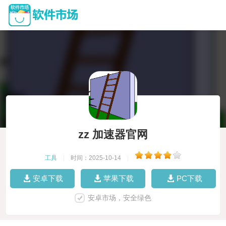
zz 加速器官网
工具
|
时间：2025-10-14
|
安卓下载
苹果下载
PC下载
安卓市场，安全绿色