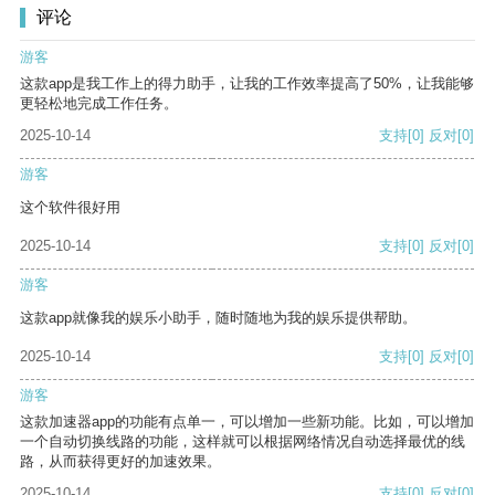
评论
游客
这款app是我工作上的得力助手，让我的工作效率提高了50%，让我能够
更轻松地完成工作任务。
2025-10-14
支持
[0]
反对
[0]
游客
这个软件很好用
2025-10-14
支持
[0]
反对
[0]
游客
这款app就像我的娱乐小助手，随时随地为我的娱乐提供帮助。
2025-10-14
支持
[0]
反对
[0]
游客
这款加速器app的功能有点单一，可以增加一些新功能。比如，可以增加
一个自动切换线路的功能，这样就可以根据网络情况自动选择最优的线
路，从而获得更好的加速效果。
2025-10-14
支持
[0]
反对
[0]