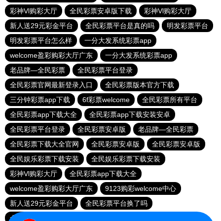
彩神Vl购彩大厅
全民彩票安卓版下载
彩神Vl购彩大厅
新人送29元彩金平台
全民彩票平台是真的吗
明发彩票平台
明发彩票平台怎么样
一分大发系统彩票app
welcome盈彩购彩大厅广东
一分大发系统彩票app
老品牌—全民彩票
全民彩票平台登录
全民彩票官网最新登录入口
全民彩票版本官方下载
三分钟彩票app下载
6f彩票welcome
全民彩票所有平台
全民彩票app下载大全
全民彩票app下载安装安卓
全民彩票平台登录
全民彩票安卓版
老品牌—全民彩票
全民彩票下载大全官网
全民彩票安卓版
全民彩票安卓版
全民娱乐彩票下载安装
全民娱乐彩票下载安装
彩神Vl购彩大厅
全民彩票app下载大全
welcome盈彩购彩大厅广东
9123购彩welcome中心
新人送29元彩金平台
全民彩票平台换了吗
全民彩票平台登录