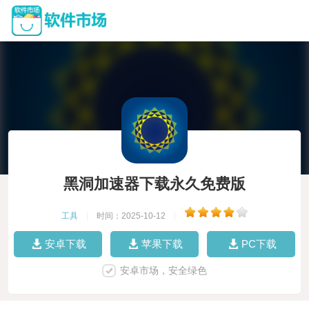
黑洞加速器下载永久免费版
工具
|
时间：2025-10-12
|
安卓下载
苹果下载
PC下载
安卓市场，安全绿色