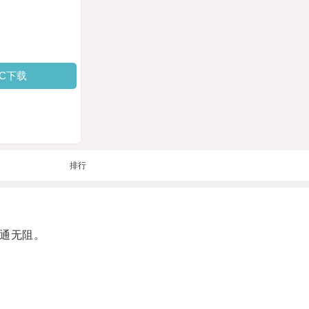
PC下载
排行
通无阻。