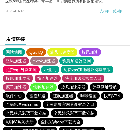
这款app的商品种类非常丰富，可以满足我所有的购物需求。
2025-10-07
支持
[0]
反对
[0]
友情链接
网站地图
QuickQ
旋风加速度器
旋风加速
坚果加速器
tiktok加速器
狗急加速器官网
免费vqn外网加速
小蓝鸟
免费vps加速器外网苹果版
旋风加速度器
快连加速器
快连加速器官网入口
原子加速器
快鸭加速器
旋风加速度器
外网网址导航
软件中心
雷霆加速
狂飙加速器
哔咔漫画
快鸭VPN
全民彩票welcome
全民彩票官网最新登录入口
全民娱乐彩票下载安装
全民娱乐彩票下载安装
彩神Vl购彩大厅
全民彩票app下载大全