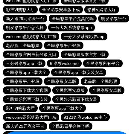
welcome盈彩购彩大厅广东
全民彩票版本官方下载
彩神Vl购彩大厅
全民彩票安卓版下载
彩神Vl购彩大厅
新人送29元彩金平台
全民彩票平台是真的吗
明发彩票平台
明发彩票平台怎么样
一分大发系统彩票app
welcome盈彩购彩大厅广东
一分大发系统彩票app
老品牌—全民彩票
全民彩票平台登录
全民彩票官网最新登录入口
全民彩票版本官方下载
三分钟彩票app下载
6f彩票welcome
全民彩票所有平台
全民彩票app下载大全
全民彩票app下载安装安卓
全民彩票平台登录
全民彩票安卓版
老品牌—全民彩票
全民彩票下载大全官网
全民彩票安卓版
全民彩票安卓版
全民娱乐彩票下载安装
全民娱乐彩票下载安装
彩神Vl购彩大厅
全民彩票app下载大全
welcome盈彩购彩大厅广东
9123购彩welcome中心
新人送29元彩金平台
全民彩票平台换了吗