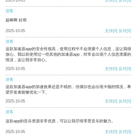
2025-10-05
支持
[0]
反对
[0]
游客
超棒啊 好用
2025-10-05
支持
[0]
反对
[0]
游客
这款加速器app的安全性很高，使用过程中不会泄露个人信息，这让我很
放心。我以前使用过一些其他的加速器app，经常会出现个人信息泄露的
情况，这让我非常担心。
2025-10-05
支持
[0]
反对
[0]
游客
这款加速器app的加速效果还是不错的，但偶尔也会出现卡顿的情况，希
望开发者能够优化一下。
2025-10-05
支持
[0]
反对
[0]
游客
这款app的音乐资源非常优质，可以让我尽情享受音乐的魅力。
2025-10-05
支持
[0]
反对
[0]