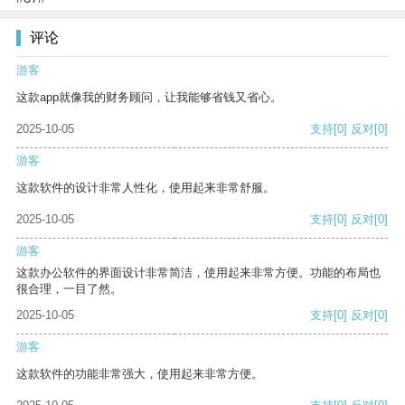
评论
游客
这款app就像我的财务顾问，让我能够省钱又省心。
2025-10-05
支持
[0]
反对
[0]
游客
这款软件的设计非常人性化，使用起来非常舒服。
2025-10-05
支持
[0]
反对
[0]
游客
这款办公软件的界面设计非常简洁，使用起来非常方便。功能的布局也
很合理，一目了然。
2025-10-05
支持
[0]
反对
[0]
游客
这款软件的功能非常强大，使用起来非常方便。