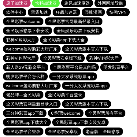
原子加速器
快鸭加速器
旋风加速度器
外网网址导航
软件中心
雷霆加速
狂飙加速器
哔咔漫画
快鸭VPN
全民彩票welcome
全民彩票官网最新登录入口
全民娱乐彩票下载安装
全民娱乐彩票下载安装
彩神Vl购彩大厅
全民彩票app下载大全
welcome盈彩购彩大厅广东
全民彩票版本官方下载
彩神Vl购彩大厅
全民彩票安卓版下载
彩神Vl购彩大厅
新人送29元彩金平台
全民彩票平台是真的吗
明发彩票平台
明发彩票平台怎么样
一分大发系统彩票app
welcome盈彩购彩大厅广东
一分大发系统彩票app
老品牌—全民彩票
全民彩票平台登录
全民彩票官网最新登录入口
全民彩票版本官方下载
三分钟彩票app下载
6f彩票welcome
全民彩票所有平台
全民彩票app下载大全
全民彩票app下载安装安卓
全民彩票平台登录
全民彩票安卓版
老品牌—全民彩票