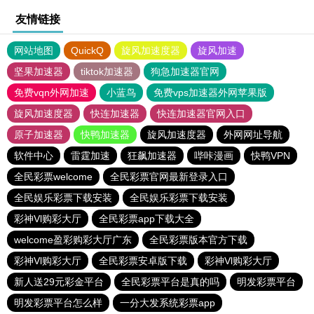
友情链接
网站地图
QuickQ
旋风加速度器
旋风加速
坚果加速器
tiktok加速器
狗急加速器官网
免费vqn外网加速
小蓝鸟
免费vps加速器外网苹果版
旋风加速度器
快连加速器
快连加速器官网入口
原子加速器
快鸭加速器
旋风加速度器
外网网址导航
软件中心
雷霆加速
狂飙加速器
哔咔漫画
快鸭VPN
全民彩票welcome
全民彩票官网最新登录入口
全民娱乐彩票下载安装
全民娱乐彩票下载安装
彩神Vl购彩大厅
全民彩票app下载大全
welcome盈彩购彩大厅广东
全民彩票版本官方下载
彩神Vl购彩大厅
全民彩票安卓版下载
彩神Vl购彩大厅
新人送29元彩金平台
全民彩票平台是真的吗
明发彩票平台
明发彩票平台怎么样
一分大发系统彩票app