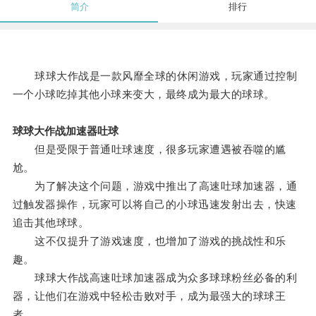
简介
排行
球球大作战是一款风靡全球的休闲游戏，玩家通过控制
一个小球吃掉其他小球来变大，最终成为最大的球球。
球球大作战加速器吐球
但是受限于普通吐球速度，很多玩家遭遇被吞噬的尴
尬。
为了解决这个问题，游戏中推出了高速吐球加速器，通
过触发器操作，玩家可以将自己的小球迅速发射出去，快速
追击其他球球。
这不仅提升了游戏速度，也增加了游戏的挑战性和乐
趣。
球球大作战高速吐球加速器成为众多球球粉丝必备的利
器，让他们在游戏中轻松击败对手，成为最强大的球球王
者。