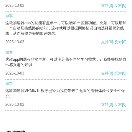
2025-10-03
支持
[0]
反对
[0]
游客
这款加速器app的功能有点单一，可以增加一些新功能。比如，可以增加
一个自动切换线路的功能，这样就可以根据网络情况自动选择最优的线
路，从而获得更好的加速效果。
2025-10-03
支持
[0]
反对
[0]
游客
这款app的课程非常丰富，可以满足我不同的学习需求，让我能够找到自
己感兴趣的知识。
2025-10-03
支持
[0]
反对
[0]
游客
这款加速器VPM应用程序已经为我们带来了无限的流畅体验和安全性保
护。
2025-10-03
支持
[0]
反对
[0]