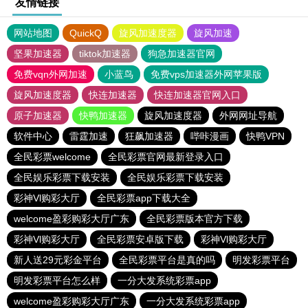
友情链接
网站地图
QuickQ
旋风加速度器
旋风加速
坚果加速器
tiktok加速器
狗急加速器官网
免费vqn外网加速
小蓝鸟
免费vps加速器外网苹果版
旋风加速度器
快连加速器
快连加速器官网入口
原子加速器
快鸭加速器
旋风加速度器
外网网址导航
软件中心
雷霆加速
狂飙加速器
哔咔漫画
快鸭VPN
全民彩票welcome
全民彩票官网最新登录入口
全民娱乐彩票下载安装
全民娱乐彩票下载安装
彩神Vl购彩大厅
全民彩票app下载大全
welcome盈彩购彩大厅广东
全民彩票版本官方下载
彩神Vl购彩大厅
全民彩票安卓版下载
彩神Vl购彩大厅
新人送29元彩金平台
全民彩票平台是真的吗
明发彩票平台
明发彩票平台怎么样
一分大发系统彩票app
welcome盈彩购彩大厅广东
一分大发系统彩票app