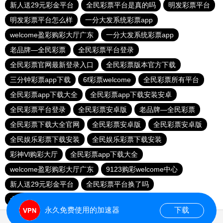
新人送29元彩金平台
全民彩票平台是真的吗
明发彩票平台
明发彩票平台怎么样
一分大发系统彩票app
welcome盈彩购彩大厅广东
一分大发系统彩票app
老品牌—全民彩票
全民彩票平台登录
全民彩票官网最新登录入口
全民彩票版本官方下载
三分钟彩票app下载
6f彩票welcome
全民彩票所有平台
全民彩票app下载大全
全民彩票app下载安装安卓
全民彩票平台登录
全民彩票安卓版
老品牌—全民彩票
全民彩票下载大全官网
全民彩票安卓版
全民彩票安卓版
全民娱乐彩票下载安装
全民娱乐彩票下载安装
彩神Vl购彩大厅
全民彩票app下载大全
welcome盈彩购彩大厅广东
9123购彩welcome中心
新人送29元彩金平台
全民彩票平台换了吗
全民彩票平台登录
永久免费使用的加速器
下载