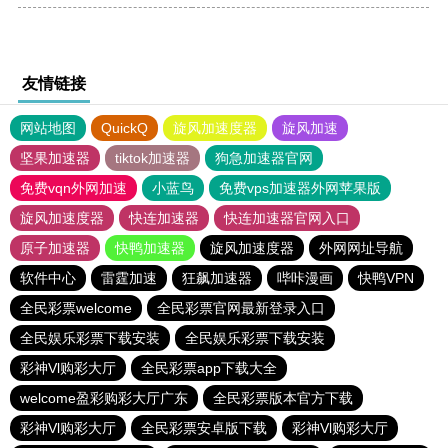
友情链接
网站地图
QuickQ
旋风加速度器
旋风加速
坚果加速器
tiktok加速器
狗急加速器官网
免费vqn外网加速
小蓝鸟
免费vps加速器外网苹果版
旋风加速度器
快连加速器
快连加速器官网入口
原子加速器
快鸭加速器
旋风加速度器
外网网址导航
软件中心
雷霆加速
狂飙加速器
哔咔漫画
快鸭VPN
全民彩票welcome
全民彩票官网最新登录入口
全民娱乐彩票下载安装
全民娱乐彩票下载安装
彩神Vl购彩大厅
全民彩票app下载大全
welcome盈彩购彩大厅广东
全民彩票版本官方下载
彩神Vl购彩大厅
全民彩票安卓版下载
彩神Vl购彩大厅