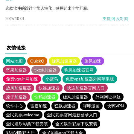
这款软件的设计非常人性化，使用起来非常舒服。
2025-10-01
支持
[0]
反对
[0]
友情链接
网站地图
QuickQ
旋风加速度器
旋风加速
坚果加速器
tiktok加速器
狗急加速器官网
免费vqn外网加速
小蓝鸟
免费vps加速器外网苹果版
旋风加速度器
快连加速器
快连加速器官网入口
原子加速器
快鸭加速器
旋风加速度器
外网网址导航
软件中心
雷霆加速
狂飙加速器
哔咔漫画
快鸭VPN
全民彩票welcome
全民彩票官网最新登录入口
全民娱乐彩票下载安装
全民娱乐彩票下载安装
彩神Vl购彩大厅
全民彩票app下载大全