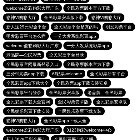
welcome盈彩购彩大厅广东
全民彩票版本官方下载
彩神Vl购彩大厅
全民彩票安卓版下载
彩神Vl购彩大厅
新人送29元彩金平台
全民彩票平台是真的吗
明发彩票平台
明发彩票平台怎么样
一分大发系统彩票app
welcome盈彩购彩大厅广东
一分大发系统彩票app
老品牌—全民彩票
全民彩票平台登录
全民彩票官网最新登录入口
全民彩票版本官方下载
三分钟彩票app下载
6f彩票welcome
全民彩票所有平台
全民彩票app下载大全
全民彩票app下载安装安卓
全民彩票平台登录
全民彩票安卓版
老品牌—全民彩票
全民彩票下载大全官网
全民彩票安卓版
全民彩票安卓版
全民娱乐彩票下载安装
全民娱乐彩票下载安装
彩神Vl购彩大厅
全民彩票app下载大全
welcome盈彩购彩大厅广东
9123购彩welcome中心
新人送29元彩金平台
全民彩票平台换了吗