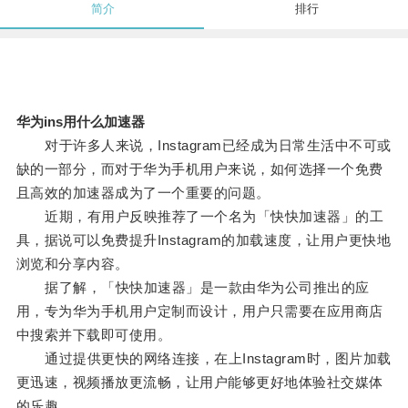
简介
排行
华为ins用什么加速器
对于许多人来说，Instagram已经成为日常生活中不可或
缺的一部分，而对于华为手机用户来说，如何选择一个免费
且高效的加速器成为了一个重要的问题。
近期，有用户反映推荐了一个名为「快快加速器」的工
具，据说可以免费提升Instagram的加载速度，让用户更快地
浏览和分享内容。
据了解，「快快加速器」是一款由华为公司推出的应
用，专为华为手机用户定制而设计，用户只需要在应用商店
中搜索并下载即可使用。
通过提供更快的网络连接，在上Instagram时，图片加载
更迅速，视频播放更流畅，让用户能够更好地体验社交媒体
的乐趣。