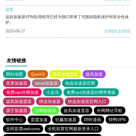
游客
这款加速器VPM应用程序已经为我们带来了无限的隐私保护和安全性保
护。
2025-09-27
支持
[0]
反对
[0]
友情链接
网站地图
QuickQ
旋风加速度器
旋风加速
坚果加速器
tiktok加速器
狗急加速器官网
免费vqn外网加速
小蓝鸟
免费vps加速器外网苹果版
旋风加速度器
快连加速器
快连加速器官网入口
原子加速器
快鸭加速器
旋风加速度器
外网网址导航
软件中心
雷霆加速
狂飙加速器
哔咔漫画
快鸭VPN
全民彩票welcome
全民彩票官网最新登录入口