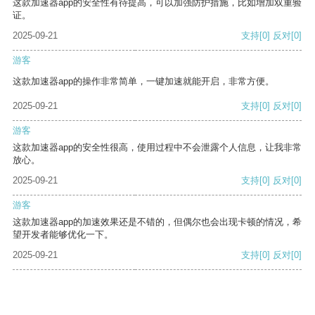
这款加速器app的安全性有待提高，可以加强防护措施，比如增加双重验
证。
2025-09-21
支持
[0]
反对
[0]
游客
这款加速器app的操作非常简单，一键加速就能开启，非常方便。
2025-09-21
支持
[0]
反对
[0]
游客
这款加速器app的安全性很高，使用过程中不会泄露个人信息，让我非常
放心。
2025-09-21
支持
[0]
反对
[0]
游客
这款加速器app的加速效果还是不错的，但偶尔也会出现卡顿的情况，希
望开发者能够优化一下。
2025-09-21
支持
[0]
反对
[0]