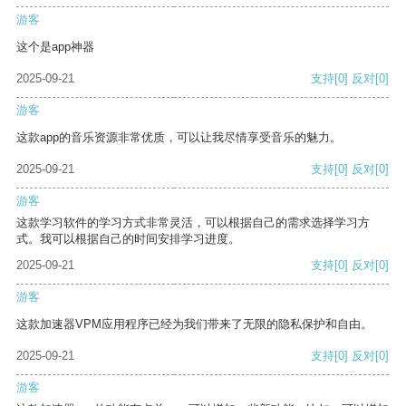
游客
这个是app神器
2025-09-21
支持
[0]
反对
[0]
游客
这款app的音乐资源非常优质，可以让我尽情享受音乐的魅力。
2025-09-21
支持
[0]
反对
[0]
游客
这款学习软件的学习方式非常灵活，可以根据自己的需求选择学习方
式。我可以根据自己的时间安排学习进度。
2025-09-21
支持
[0]
反对
[0]
游客
这款加速器VPM应用程序已经为我们带来了无限的隐私保护和自由。
2025-09-21
支持
[0]
反对
[0]
游客