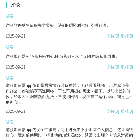
评论
游客
这款软件的售后服务非常好，遇到问题都能得到及时解决。
2025-09-21
支持
[0]
反对
[0]
游客
这款加速器VPM应用程序已经为我们带来了无限的隐私和自由。
2025-09-21
支持
[0]
反对
[0]
游客
这款加速器app简直是居家旅行必备神器，无论是看视频、玩游戏还是工
作办公，都能畅享高速网络，再也不用担心网速卡顿了。以前出差的时
候，经常因为网速慢而无法正常使用网络，现在有了这个app，我再也不
用担心了。
2025-09-21
支持
[0]
反对
[0]
游客
这款加速器app的安全性很高，使用过程中不会泄露个人信息，这让我很
放心。我以前使用过一些其他的加速器app，经常会出现个人信息泄露的