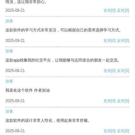
情况，这让我非常担心。
2025-09-21
支持
[0]
反对
[0]
游客
这款软件的学习方式非常灵活，可以根据自己的需求选择学习方式。
2025-09-21
支持
[0]
反对
[0]
游客
这款app就像我的社交平台，让我能够与志同道合的朋友一起交流。
2025-09-21
支持
[0]
反对
[0]
游客
我喜欢这个软件 作者加油
2025-09-21
支持
[0]
反对
[0]
游客
这款软件的设计非常人性化，使用起来非常舒服。
2025-09-21
支持
[0]
反对
[0]