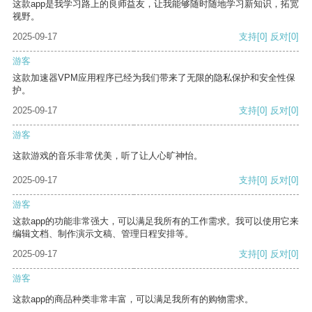
这款app是我学习路上的良师益友，让我能够随时随地学习新知识，拓宽
视野。
2025-09-17
支持
[0]
反对
[0]
游客
这款加速器VPM应用程序已经为我们带来了无限的隐私保护和安全性保
护。
2025-09-17
支持
[0]
反对
[0]
游客
这款游戏的音乐非常优美，听了让人心旷神怡。
2025-09-17
支持
[0]
反对
[0]
游客
这款app的功能非常强大，可以满足我所有的工作需求。我可以使用它来
编辑文档、制作演示文稿、管理日程安排等。
2025-09-17
支持
[0]
反对
[0]
游客
这款app的商品种类非常丰富，可以满足我所有的购物需求。