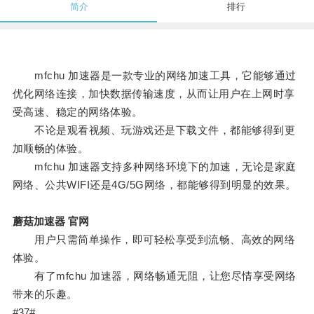
简介
排行
mfchu 加速器是一款专业的网络加速工具，它能够通过
优化网络连接，加快数据传输速度，从而让用户在上网时享
受高速、稳定的网络体验。
不论是观看视频、玩游戏还是下载文件，都能够得到更
加顺畅的体验。
mfchu 加速器支持多种网络环境下的加速，无论是家庭
网络、公共WIFI还是4G/5G网络，都能够得到明显的效果。
蘑菇加速器 官网
用户只需简单操作，即可轻松享受到流畅、高效的网络
体验。
有了mfchu 加速器，网络畅通无阻，让您尽情享受网络
带来的乐趣。
#37#