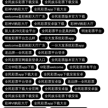
全民娱乐彩票下载安装
全民娱乐彩票下载安装
彩神Vl购彩大厅
全民彩票app下载大全
welcome盈彩购彩大厅广东
全民彩票版本官方下载
彩神Vl购彩大厅
全民彩票安卓版下载
彩神Vl购彩大厅
新人送29元彩金平台
全民彩票平台是真的吗
明发彩票平台
明发彩票平台怎么样
一分大发系统彩票app
welcome盈彩购彩大厅广东
一分大发系统彩票app
老品牌—全民彩票
全民彩票平台登录
全民彩票官网最新登录入口
全民彩票版本官方下载
三分钟彩票app下载
6f彩票welcome
全民彩票所有平台
全民彩票app下载大全
全民彩票app下载安装安卓
全民彩票平台登录
全民彩票安卓版
老品牌—全民彩票
全民彩票下载大全官网
全民彩票安卓版
全民彩票安卓版
全民娱乐彩票下载安装
全民娱乐彩票下载安装
彩神Vl购彩大厅
全民彩票app下载大全