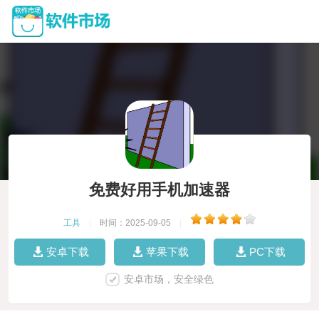
免费好用手机加速器
工具
|
时间：2025-09-05
|
安卓下载
苹果下载
PC下载
安卓市场，安全绿色