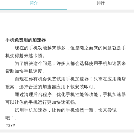
简介
排行
手机免费用的加速器
现在的手机功能越来越多，但是随之而来的问题就是手
机变得越来越卡顿。
为了解决这个问题，许多人都会选择使用手机加速器来
帮助加快手机速度。
而现在你有机会免费试用手机加速器！只需在应用商店
搜索，选择合适的加速器应用下载安装即可。
通过清理后台程序、优化手机性能等功能，手机加速器
可以让你的手机运行更加快速流畅。
试用手机加速器，让你的手机焕然一新，快来尝试
吧！。
#37#