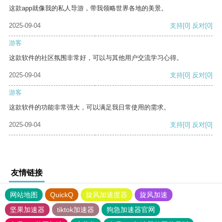
这款app就像我的私人导游，带我领略世界各地的美景。
2025-09-04
支持
[0]
反对
[0]
游客
这款软件的社区氛围非常好，可以与其他用户交流学习心得。
2025-09-04
支持
[0]
反对
[0]
游客
这款软件的功能非常强大，可以满足我日常使用的需求。
2025-09-04
支持
[0]
反对
[0]
友情链接
网站地图
QuickQ
旋风加速度器
旋风加速
坚果加速器
tiktok加速器
狗急加速器官网