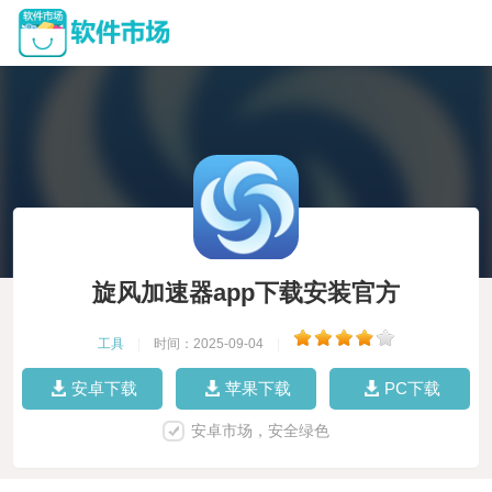
旋风加速器app下载安装官方
工具
|
时间：2025-09-04
|
安卓下载
苹果下载
PC下载
安卓市场，安全绿色