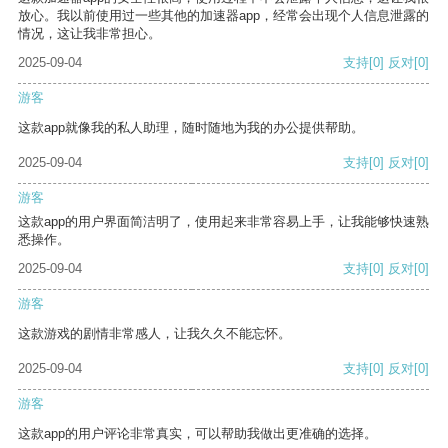
放心。我以前使用过一些其他的加速器app，经常会出现个人信息泄露的
情况，这让我非常担心。
2025-09-04
支持
[0]
反对
[0]
游客
这款app就像我的私人助理，随时随地为我的办公提供帮助。
2025-09-04
支持
[0]
反对
[0]
游客
这款app的用户界面简洁明了，使用起来非常容易上手，让我能够快速熟
悉操作。
2025-09-04
支持
[0]
反对
[0]
游客
这款游戏的剧情非常感人，让我久久不能忘怀。
2025-09-04
支持
[0]
反对
[0]
游客
这款app的用户评论非常真实，可以帮助我做出更准确的选择。