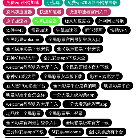
免费vqn外网加速
小蓝鸟
免费vps加速器外网苹果版
旋风加速度器
快连加速器
快连加速器官网入口
原子加速器
快鸭加速器
旋风加速度器
外网网址导航
软件中心
雷霆加速
狂飙加速器
哔咔漫画
快鸭VPN
全民彩票welcome
全民彩票官网最新登录入口
全民娱乐彩票下载安装
全民娱乐彩票下载安装
彩神Vl购彩大厅
全民彩票app下载大全
welcome盈彩购彩大厅广东
全民彩票版本官方下载
彩神Vl购彩大厅
全民彩票安卓版下载
彩神Vl购彩大厅
新人送29元彩金平台
全民彩票平台是真的吗
明发彩票平台
明发彩票平台怎么样
一分大发系统彩票app
welcome盈彩购彩大厅广东
一分大发系统彩票app
老品牌—全民彩票
全民彩票平台登录
全民彩票官网最新登录入口
全民彩票版本官方下载
三分钟彩票app下载
6f彩票welcome
全民彩票所有平台