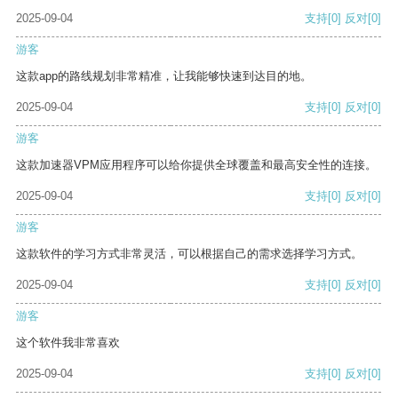
2025-09-04
支持
[0]
反对
[0]
游客
这款app的路线规划非常精准，让我能够快速到达目的地。
2025-09-04
支持
[0]
反对
[0]
游客
这款加速器VPM应用程序可以给你提供全球覆盖和最高安全性的连接。
2025-09-04
支持
[0]
反对
[0]
游客
这款软件的学习方式非常灵活，可以根据自己的需求选择学习方式。
2025-09-04
支持
[0]
反对
[0]
游客
这个软件我非常喜欢
2025-09-04
支持
[0]
反对
[0]