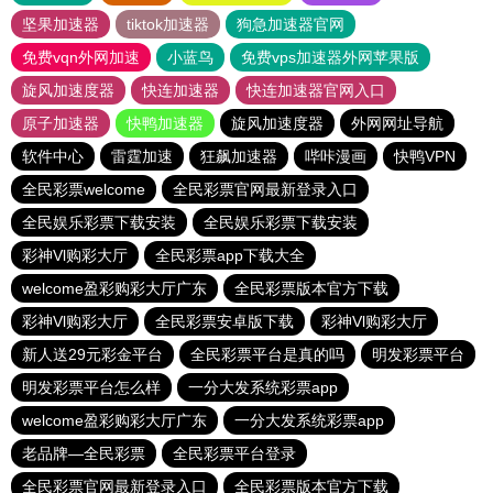
坚果加速器
tiktok加速器
狗急加速器官网
免费vqn外网加速
小蓝鸟
免费vps加速器外网苹果版
旋风加速度器
快连加速器
快连加速器官网入口
原子加速器
快鸭加速器
旋风加速度器
外网网址导航
软件中心
雷霆加速
狂飙加速器
哔咔漫画
快鸭VPN
全民彩票welcome
全民彩票官网最新登录入口
全民娱乐彩票下载安装
全民娱乐彩票下载安装
彩神Vl购彩大厅
全民彩票app下载大全
welcome盈彩购彩大厅广东
全民彩票版本官方下载
彩神Vl购彩大厅
全民彩票安卓版下载
彩神Vl购彩大厅
新人送29元彩金平台
全民彩票平台是真的吗
明发彩票平台
明发彩票平台怎么样
一分大发系统彩票app
welcome盈彩购彩大厅广东
一分大发系统彩票app
老品牌—全民彩票
全民彩票平台登录
全民彩票官网最新登录入口
全民彩票版本官方下载