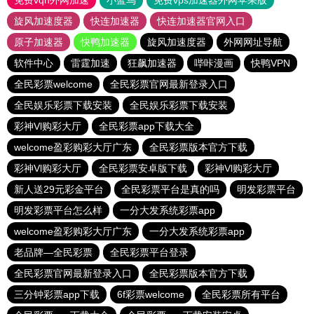
免费vqn外网加速
小蓝鸟
免费vps加速器外网苹果版
旋风加速度器
快连加速器
快连加速器官网入口
原子加速器
快鸭加速器
旋风加速度器
外网网址导航
软件中心
雷霆加速
狂飙加速器
哔咔漫画
快鸭VPN
全民彩票welcome
全民彩票官网最新登录入口
全民娱乐彩票下载安装
全民娱乐彩票下载安装
彩神Vl购彩大厅
全民彩票app下载大全
welcome盈彩购彩大厅广东
全民彩票版本官方下载
彩神Vl购彩大厅
全民彩票安卓版下载
彩神Vl购彩大厅
新人送29元彩金平台
全民彩票平台是真的吗
明发彩票平台
明发彩票平台怎么样
一分大发系统彩票app
welcome盈彩购彩大厅广东
一分大发系统彩票app
老品牌—全民彩票
全民彩票平台登录
全民彩票官网最新登录入口
全民彩票版本官方下载
三分钟彩票app下载
6f彩票welcome
全民彩票所有平台