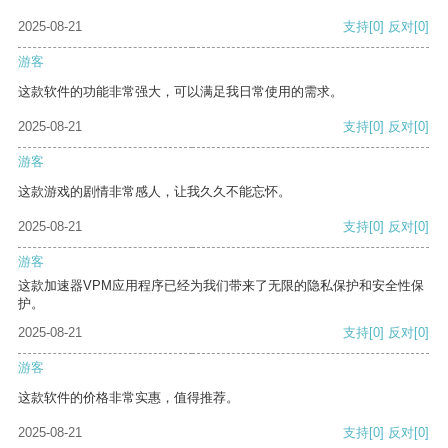
2025-08-21
支持
[0]
反对
[0]
游客
这款软件的功能非常强大，可以满足我日常使用的需求。
2025-08-21
支持
[0]
反对
[0]
游客
这款游戏的剧情非常感人，让我久久不能忘怀。
2025-08-21
支持
[0]
反对
[0]
游客
这款加速器VPM应用程序已经为我们带来了无限的隐私保护和安全性保
护。
2025-08-21
支持
[0]
反对
[0]
游客
这款软件的价格非常实惠，值得推荐。
2025-08-21
支持
[0]
反对
[0]