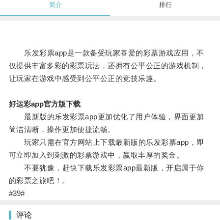
简介
排行
乐发彩票app是一款备受玩家喜爱的彩票游戏应用，不
仅提供丰富多彩的彩票玩法，还拥有公平公正的游戏机制，
让玩家在游戏中感受到公平公正的竞技乐趣。
好运彩app官方版下载
最新版的乐发彩票app更加优化了用户体验，界面更加
简洁清晰，操作更加便捷流畅。
玩家只需在官方网站上下载最新版的乐发彩票app，即
可立即加入到刺激的彩票游戏中，赢取丰厚的奖金。
不要犹豫，赶快下载乐发彩票app最新版，开启属于你
的彩票之旅吧！。
#39#
评论