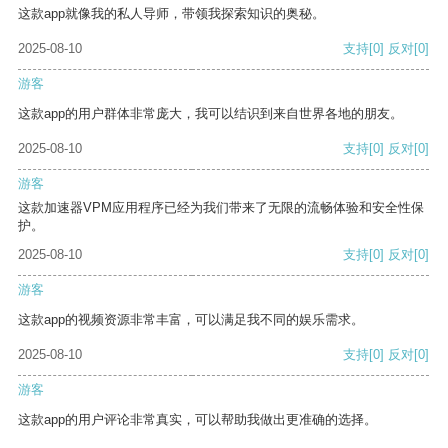
这款app就像我的私人导师，带领我探索知识的奥秘。
2025-08-10
支持
[0]
反对
[0]
游客
这款app的用户群体非常庞大，我可以结识到来自世界各地的朋友。
2025-08-10
支持
[0]
反对
[0]
游客
这款加速器VPM应用程序已经为我们带来了无限的流畅体验和安全性保
护。
2025-08-10
支持
[0]
反对
[0]
游客
这款app的视频资源非常丰富，可以满足我不同的娱乐需求。
2025-08-10
支持
[0]
反对
[0]
游客
这款app的用户评论非常真实，可以帮助我做出更准确的选择。