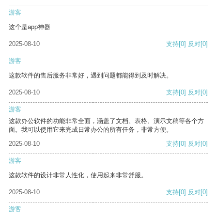
游客
这个是app神器
2025-08-10
支持
[0]
反对
[0]
游客
这款软件的售后服务非常好，遇到问题都能得到及时解决。
2025-08-10
支持
[0]
反对
[0]
游客
这款办公软件的功能非常全面，涵盖了文档、表格、演示文稿等各个方
面。我可以使用它来完成日常办公的所有任务，非常方便。
2025-08-10
支持
[0]
反对
[0]
游客
这款软件的设计非常人性化，使用起来非常舒服。
2025-08-10
支持
[0]
反对
[0]
游客