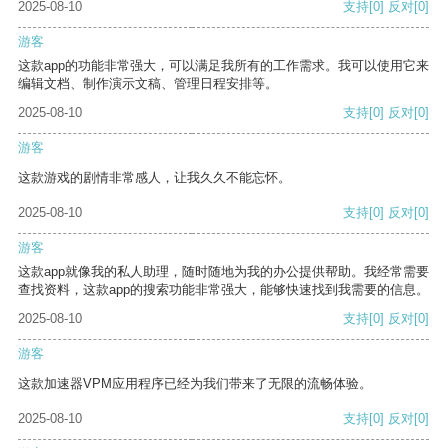
2025-08-10
支持
[0]
反对
[0]
游客
这款app的功能非常强大，可以满足我所有的工作需求。我可以使用它来
编辑文档、制作演示文稿、管理日程安排等。
2025-08-10
支持
[0]
反对
[0]
游客
这款游戏的剧情非常感人，让我久久不能忘怀。
2025-08-10
支持
[0]
反对
[0]
游客
这款app就像我的私人助理，随时随地为我的办公提供帮助。我经常需要
查找资料，这款app的搜索功能非常强大，能够快速找到我需要的信息。
2025-08-10
支持
[0]
反对
[0]
游客
这款加速器VPM应用程序已经为我们带来了无限的流畅体验。
2025-08-10
支持
[0]
反对
[0]