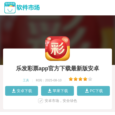
乐发彩票app官方下载最新版安卓
工具
|
时间：2025-08-10
|
安卓下载
苹果下载
PC下载
安卓市场，安全绿色