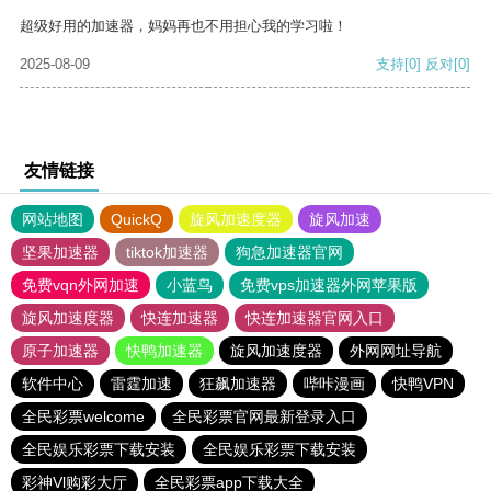
超级好用的加速器，妈妈再也不用担心我的学习啦！
2025-08-09
支持
[0]
反对
[0]
友情链接
网站地图
QuickQ
旋风加速度器
旋风加速
坚果加速器
tiktok加速器
狗急加速器官网
免费vqn外网加速
小蓝鸟
免费vps加速器外网苹果版
旋风加速度器
快连加速器
快连加速器官网入口
原子加速器
快鸭加速器
旋风加速度器
外网网址导航
软件中心
雷霆加速
狂飙加速器
哔咔漫画
快鸭VPN
全民彩票welcome
全民彩票官网最新登录入口
全民娱乐彩票下载安装
全民娱乐彩票下载安装
彩神Vl购彩大厅
全民彩票app下载大全