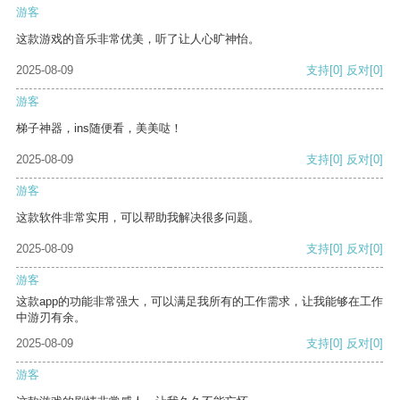
游客
这款游戏的音乐非常优美，听了让人心旷神怡。
2025-08-09
支持
[0]
反对
[0]
游客
梯子神器，ins随便看，美美哒！
2025-08-09
支持
[0]
反对
[0]
游客
这款软件非常实用，可以帮助我解决很多问题。
2025-08-09
支持
[0]
反对
[0]
游客
这款app的功能非常强大，可以满足我所有的工作需求，让我能够在工作
中游刃有余。
2025-08-09
支持
[0]
反对
[0]
游客