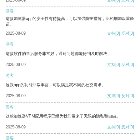
2025-08-09
支持
[0]
反对
[0]
游客
这款加速器app的安全性有待提高，可以加强防护措施，比如增加双重验
证。
2025-08-09
支持
[0]
反对
[0]
游客
这款软件的售后服务非常好，遇到问题都能得到及时解决。
2025-08-09
支持
[0]
反对
[0]
游客
这款app的功能非常丰富，可以满足我不同的社交需求。
2025-08-09
支持
[0]
反对
[0]
游客
这款加速器VPM应用程序已经为我们带来了无限的隐私和自由。
2025-08-09
支持
[0]
反对
[0]
游客