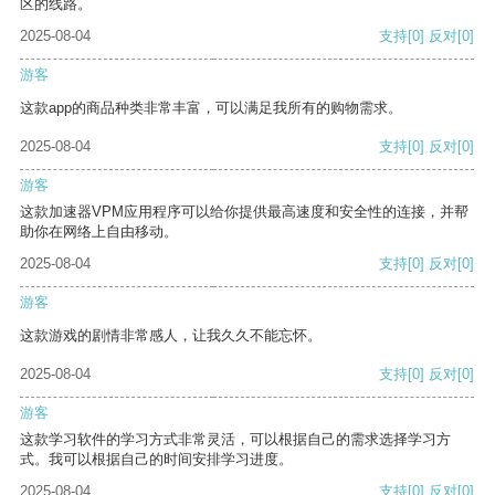
区的线路。
2025-08-04
支持
[0]
反对
[0]
游客
这款app的商品种类非常丰富，可以满足我所有的购物需求。
2025-08-04
支持
[0]
反对
[0]
游客
这款加速器VPM应用程序可以给你提供最高速度和安全性的连接，并帮
助你在网络上自由移动。
2025-08-04
支持
[0]
反对
[0]
游客
这款游戏的剧情非常感人，让我久久不能忘怀。
2025-08-04
支持
[0]
反对
[0]
游客
这款学习软件的学习方式非常灵活，可以根据自己的需求选择学习方
式。我可以根据自己的时间安排学习进度。
2025-08-04
支持
[0]
反对
[0]