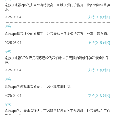
这款加速器app的安全性有待提高，可以加强防护措施，比如增加双重验
证。
2025-08-04
支持
[0]
反对
[0]
游客
这款app是我社交的好帮手，让我能够与朋友保持联系，分享生活点滴。
2025-08-04
支持
[0]
反对
[0]
游客
这款加速器VPM应用程序已经为我们带来了无限的流畅体验和安全性保
护。
2025-08-04
支持
[0]
反对
[0]
游客
这款app的游戏非常好玩，可以让我消磨时间。
2025-08-04
支持
[0]
反对
[0]
游客
这款app的功能非常强大，可以满足我所有的工作需求，让我能够在工作