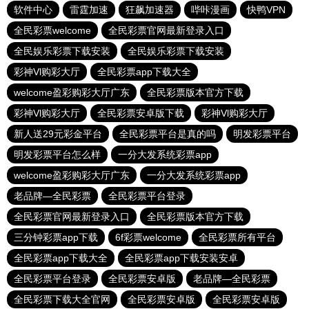
软件中心
雷霆加速
狂飙加速器
哔咔漫画
快鸭VPN
全民彩票welcome
全民彩票官网最新登录入口
全民娱乐彩票下载安装
全民娱乐彩票下载安装
彩神Vl购彩大厅
全民彩票app下载大全
welcome盈彩购彩大厅广东
全民彩票版本官方下载
彩神Vl购彩大厅
全民彩票安卓版下载
彩神Vl购彩大厅
新人送29元彩金平台
全民彩票平台是真的吗
明发彩票平台
明发彩票平台怎么样
一分大发系统彩票app
welcome盈彩购彩大厅广东
一分大发系统彩票app
老品牌—全民彩票
全民彩票平台登录
全民彩票官网最新登录入口
全民彩票版本官方下载
三分钟彩票app下载
6f彩票welcome
全民彩票所有平台
全民彩票app下载大全
全民彩票app下载安装安卓
全民彩票平台登录
全民彩票安卓版
老品牌—全民彩票
全民彩票下载大全官网
全民彩票安卓版
全民彩票安卓版