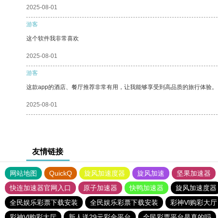
2025-08-01
游客
这个软件我非常喜欢
2025-08-01
游客
这款app的酒店、餐厅推荐非常有用，让我能够享受到高品质的旅行体验。
2025-08-01
友情链接
网站地图
QuickQ
旋风加速度器
旋风加速
坚果加速器
快连加速器官网入口
原子加速器
快鸭加速器
旋风加速度器
全民娱乐彩票下载安装
全民娱乐彩票下载安装
彩神Vl购彩大厅
彩神Vl购彩大厅
新人送29元彩金平台
全民彩票平台是真的吗