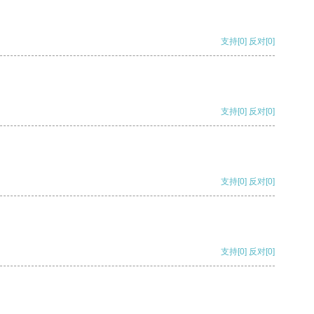
支持
[0]
反对
[0]
支持
[0]
反对
[0]
支持
[0]
反对
[0]
支持
[0]
反对
[0]