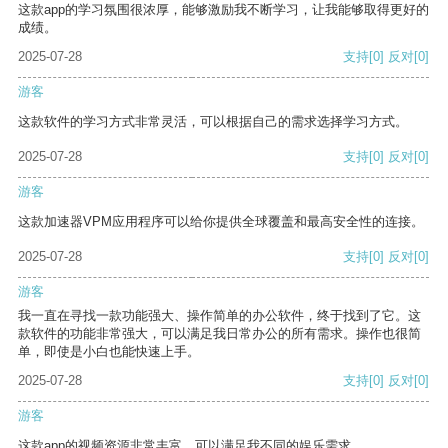
这款app的学习氛围很浓厚，能够激励我不断学习，让我能够取得更好的
成绩。
2025-07-28
支持
[0]
反对
[0]
游客
这款软件的学习方式非常灵活，可以根据自己的需求选择学习方式。
2025-07-28
支持
[0]
反对
[0]
游客
这款加速器VPM应用程序可以给你提供全球覆盖和最高安全性的连接。
2025-07-28
支持
[0]
反对
[0]
游客
我一直在寻找一款功能强大、操作简单的办公软件，终于找到了它。这
款软件的功能非常强大，可以满足我日常办公的所有需求。操作也很简
单，即使是小白也能快速上手。
2025-07-28
支持
[0]
反对
[0]
游客
这款app的视频资源非常丰富，可以满足我不同的娱乐需求。