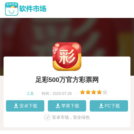
足彩500万官方彩票网
工具
|
时间：2025-07-28
|
安卓下载
苹果下载
PC下载
安卓市场，安全绿色