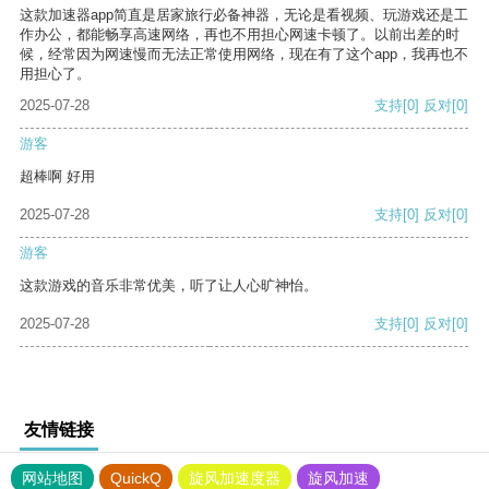
这款加速器app简直是居家旅行必备神器，无论是看视频、玩游戏还是工
作办公，都能畅享高速网络，再也不用担心网速卡顿了。以前出差的时
候，经常因为网速慢而无法正常使用网络，现在有了这个app，我再也不
用担心了。
2025-07-28
支持
[0]
反对
[0]
游客
超棒啊 好用
2025-07-28
支持
[0]
反对
[0]
游客
这款游戏的音乐非常优美，听了让人心旷神怡。
2025-07-28
支持
[0]
反对
[0]
友情链接
网站地图
QuickQ
旋风加速度器
旋风加速