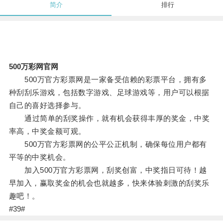
简介
排行
500万彩网官网
500万官方彩票网是一家备受信赖的彩票平台，拥有多
种刮刮乐游戏，包括数字游戏、足球游戏等，用户可以根据
自己的喜好选择参与。
通过简单的刮奖操作，就有机会获得丰厚的奖金，中奖
率高，中奖金额可观。
500万官方彩票网的公平公正机制，确保每位用户都有
平等的中奖机会。
加入500万官方彩票网，刮奖创富，中奖指日可待！越
早加入，赢取奖金的机会也就越多，快来体验刺激的刮奖乐
趣吧！。
#39#