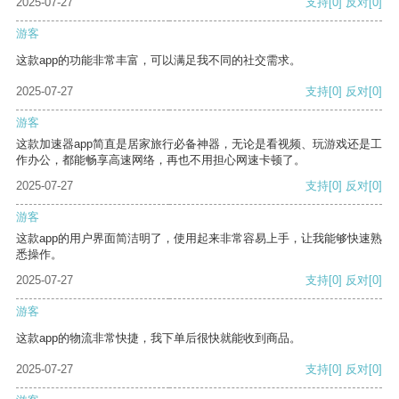
2025-07-27
支持
[0]
反对
[0]
游客
这款app的功能非常丰富，可以满足我不同的社交需求。
2025-07-27
支持
[0]
反对
[0]
游客
这款加速器app简直是居家旅行必备神器，无论是看视频、玩游戏还是工
作办公，都能畅享高速网络，再也不用担心网速卡顿了。
2025-07-27
支持
[0]
反对
[0]
游客
这款app的用户界面简洁明了，使用起来非常容易上手，让我能够快速熟
悉操作。
2025-07-27
支持
[0]
反对
[0]
游客
这款app的物流非常快捷，我下单后很快就能收到商品。
2025-07-27
支持
[0]
反对
[0]