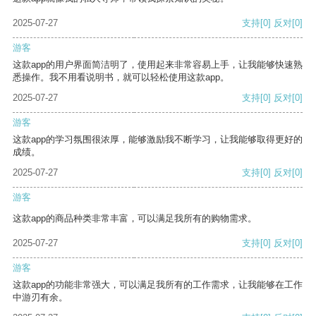
2025-07-27
支持
[0]
反对
[0]
游客
这款app的用户界面简洁明了，使用起来非常容易上手，让我能够快速熟
悉操作。我不用看说明书，就可以轻松使用这款app。
2025-07-27
支持
[0]
反对
[0]
游客
这款app的学习氛围很浓厚，能够激励我不断学习，让我能够取得更好的
成绩。
2025-07-27
支持
[0]
反对
[0]
游客
这款app的商品种类非常丰富，可以满足我所有的购物需求。
2025-07-27
支持
[0]
反对
[0]
游客
这款app的功能非常强大，可以满足我所有的工作需求，让我能够在工作
中游刃有余。