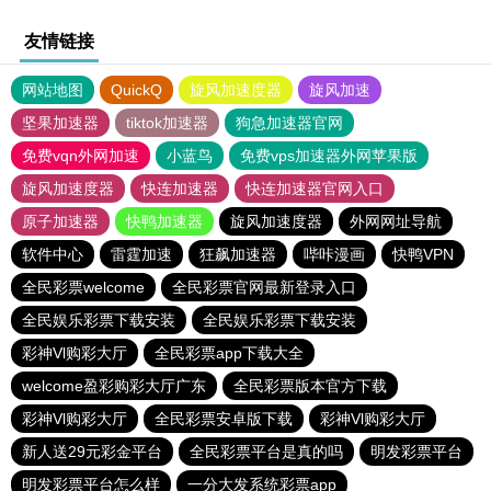
友情链接
网站地图
QuickQ
旋风加速度器
旋风加速
坚果加速器
tiktok加速器
狗急加速器官网
免费vqn外网加速
小蓝鸟
免费vps加速器外网苹果版
旋风加速度器
快连加速器
快连加速器官网入口
原子加速器
快鸭加速器
旋风加速度器
外网网址导航
软件中心
雷霆加速
狂飙加速器
哔咔漫画
快鸭VPN
全民彩票welcome
全民彩票官网最新登录入口
全民娱乐彩票下载安装
全民娱乐彩票下载安装
彩神Vl购彩大厅
全民彩票app下载大全
welcome盈彩购彩大厅广东
全民彩票版本官方下载
彩神Vl购彩大厅
全民彩票安卓版下载
彩神Vl购彩大厅
新人送29元彩金平台
全民彩票平台是真的吗
明发彩票平台
明发彩票平台怎么样
一分大发系统彩票app