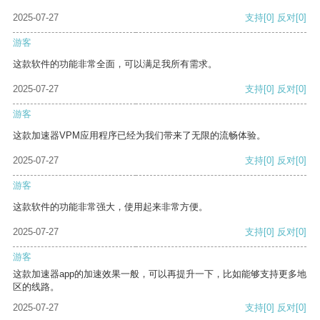
2025-07-27
支持
[0]
反对
[0]
游客
这款软件的功能非常全面，可以满足我所有需求。
2025-07-27
支持
[0]
反对
[0]
游客
这款加速器VPM应用程序已经为我们带来了无限的流畅体验。
2025-07-27
支持
[0]
反对
[0]
游客
这款软件的功能非常强大，使用起来非常方便。
2025-07-27
支持
[0]
反对
[0]
游客
这款加速器app的加速效果一般，可以再提升一下，比如能够支持更多地
区的线路。
2025-07-27
支持
[0]
反对
[0]