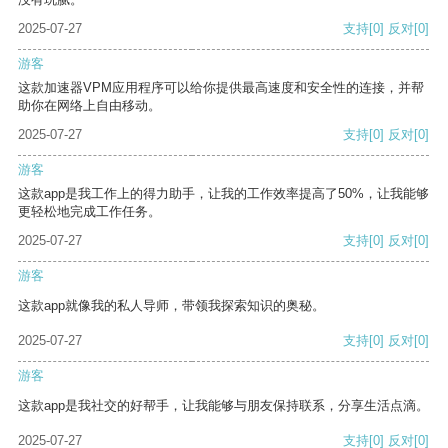
2025-07-27
支持
[0]
反对
[0]
游客
这款加速器VPM应用程序可以给你提供最高速度和安全性的连接，并帮
助你在网络上自由移动。
2025-07-27
支持
[0]
反对
[0]
游客
这款app是我工作上的得力助手，让我的工作效率提高了50%，让我能够
更轻松地完成工作任务。
2025-07-27
支持
[0]
反对
[0]
游客
这款app就像我的私人导师，带领我探索知识的奥秘。
2025-07-27
支持
[0]
反对
[0]
游客
这款app是我社交的好帮手，让我能够与朋友保持联系，分享生活点滴。
2025-07-27
支持
[0]
反对
[0]