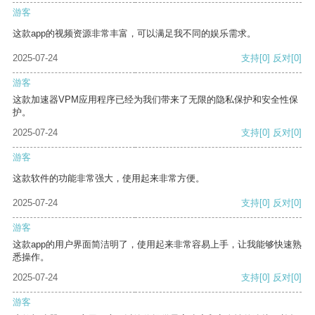
游客
这款app的视频资源非常丰富，可以满足我不同的娱乐需求。
2025-07-24
支持
[0]
反对
[0]
游客
这款加速器VPM应用程序已经为我们带来了无限的隐私保护和安全性保
护。
2025-07-24
支持
[0]
反对
[0]
游客
这款软件的功能非常强大，使用起来非常方便。
2025-07-24
支持
[0]
反对
[0]
游客
这款app的用户界面简洁明了，使用起来非常容易上手，让我能够快速熟
悉操作。
2025-07-24
支持
[0]
反对
[0]
游客