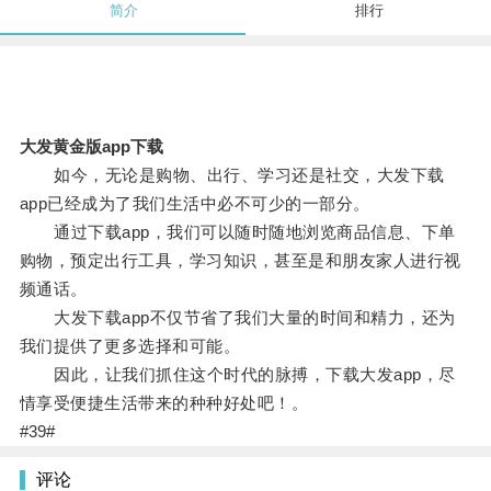
简介
排行
大发黄金版app下载
如今，无论是购物、出行、学习还是社交，大发下载
app已经成为了我们生活中必不可少的一部分。
通过下载app，我们可以随时随地浏览商品信息、下单
购物，预定出行工具，学习知识，甚至是和朋友家人进行视
频通话。
大发下载app不仅节省了我们大量的时间和精力，还为
我们提供了更多选择和可能。
因此，让我们抓住这个时代的脉搏，下载大发app，尽
情享受便捷生活带来的种种好处吧！。
#39#
评论