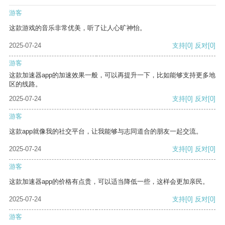
游客
这款游戏的音乐非常优美，听了让人心旷神怡。
2025-07-24
支持
[0]
反对
[0]
游客
这款加速器app的加速效果一般，可以再提升一下，比如能够支持更多地
区的线路。
2025-07-24
支持
[0]
反对
[0]
游客
这款app就像我的社交平台，让我能够与志同道合的朋友一起交流。
2025-07-24
支持
[0]
反对
[0]
游客
这款加速器app的价格有点贵，可以适当降低一些，这样会更加亲民。
2025-07-24
支持
[0]
反对
[0]
游客