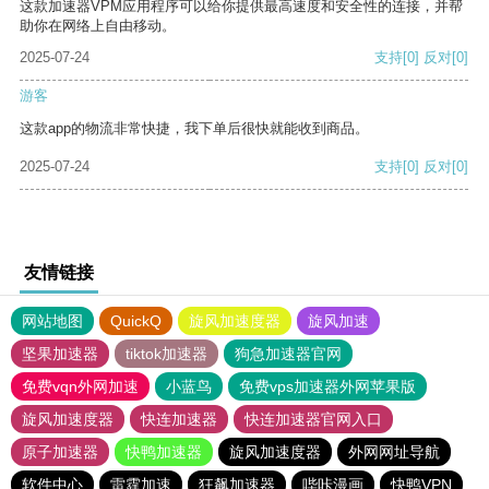
这款加速器VPM应用程序可以给你提供最高速度和安全性的连接，并帮
助你在网络上自由移动。
2025-07-24
支持
[0]
反对
[0]
游客
这款app的物流非常快捷，我下单后很快就能收到商品。
2025-07-24
支持
[0]
反对
[0]
友情链接
网站地图
QuickQ
旋风加速度器
旋风加速
坚果加速器
tiktok加速器
狗急加速器官网
免费vqn外网加速
小蓝鸟
免费vps加速器外网苹果版
旋风加速度器
快连加速器
快连加速器官网入口
原子加速器
快鸭加速器
旋风加速度器
外网网址导航
软件中心
雷霆加速
狂飙加速器
哔咔漫画
快鸭VPN